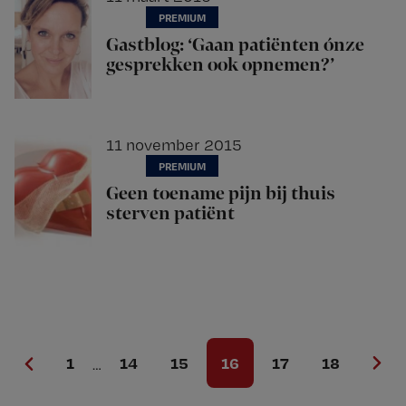
Gastblog: ‘Gaan patiënten ónze
gesprekken ook opnemen?’
11 november 2015
Geen toename pijn bij thuis
sterven patiënt
Page
Page
Page
Page
Page
Page
1
14
15
16
17
18
Interim
…
pages
omitted