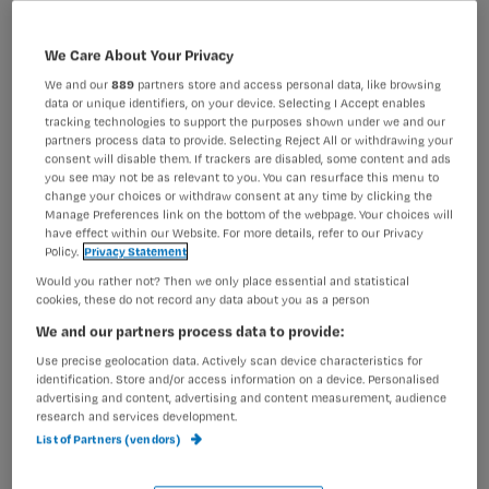
9 februari 2018
Cao
We Care About Your Privacy
ORT en lagere werkdruk
We and our
889
partners store and access personal data, like browsing
data or unique identifiers, on your device. Selecting I Accept enables
lichtpuntjes in nachtdienst
tracking technologies to support the purposes shown under we and our
partners process data to provide. Selecting Reject All or withdrawing your
consent will disable them. If trackers are disabled, some content and ads
you see may not be as relevant to you. You can resurface this menu to
change your choices or withdraw consent at any time by clicking the
24 januari 2018
Manage Preferences link on the bottom of the webpage. Your choices will
Cao
have effect within our Website. For more details, refer to our Privacy
Policy.
Privacy Statement
Verpleegkundigen woedend over
Would you rather not? Then we only place essential and statistical
oprekken leeftijd nachtdienst
cookies, these do not record any data about you as a person
We and our partners process data to provide:
Use precise geolocation data. Actively scan device characteristics for
identification. Store and/or access information on a device. Personalised
23 januari 2018
advertising and content, advertising and content measurement, audience
Medicatie
research and services development.
Ziekenhuismedewerkers
List of Partners (vendors)
ontslagen wegens stelen