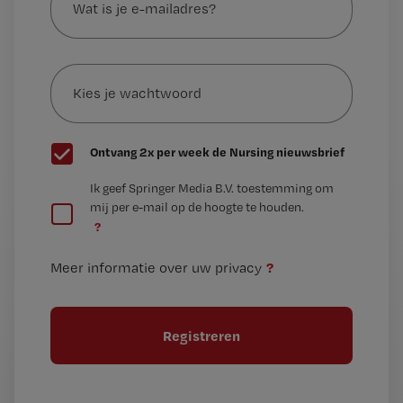
is
je
e-
Kies
mailadres?
je
*
wachtwoord
G
Ontvang 2x per week de Nursing nieuwsbrief
e
G
Ik geef Springer Media B.V. toestemming om
e
mij per e-mail op de hoogte te houden.
e
n
?
e
t
n
i
?
Meer informatie over uw privacy
t
t
i
e
t
l
e
l
?