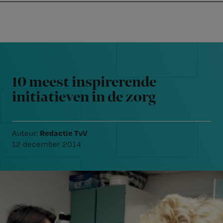
Nursing
W
Skip
Skip
Skip
voor
m
Inloggen
to
to
to
verpleegkundigen
wi
primary
main
footer
jo
navigation
content
Reader
st
Interactions
be
10 meest inspirerende
initiatieven in de zorg
Redactie TvV
Auteur:
12 december 2014