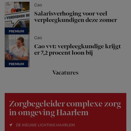
Cao
Salarisverhoging voor veel
verpleegkundigen deze zomer
Cao
Cao vvt: verpleegkundige krijgt
er 7,2 procent loon bij
Vacatures
Zorgbegeleider complexe zorg
in omgeving Haarlem
DE NIEUWE LICHTING HAARLEM