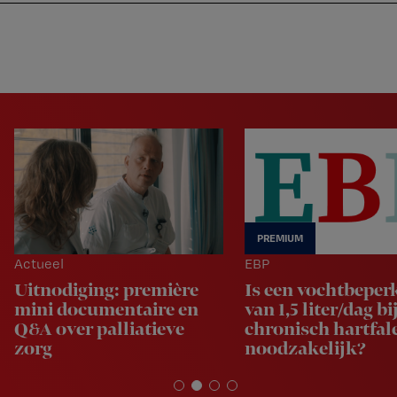
Nursing
W
Skip
Skip
Skip
voor
m
Inloggen
to
to
to
verpleegkundigen
wi
primary
main
footer
jo
navigation
content
st
be
Actueel
EBP
Uitnodiging: première
Is een vochtbeper
mini documentaire en
van 1,5 liter/dag bi
Q&A over palliatieve
chronisch hartfal
zorg
noodzakelijk?