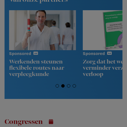
Sponsored
Sponsored
Werkenden steunen
Zorg dat het wer
flexibele routes naar
verminder verz
verpleegkunde
verloop
Congressen