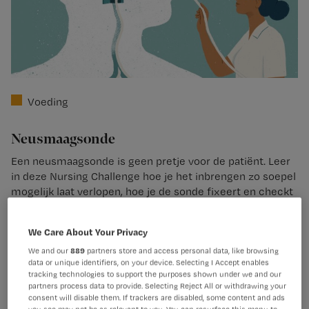
Voeding
Neusmaagsonde
Een neusmaagsonde is geen pretje voor de patiënt. Leer
in deze Nursing Challenge hoe je het inbrengen zo soepel
mogelijk laat verlopen, hoe je de sonde fixeert en checkt
of de sonde goed zit.
We Care About Your Privacy
Start toets
Bekijk leerstof
We and our
889
partners store and access personal data, like browsing
data or unique identifiers, on your device. Selecting I Accept enables
tracking technologies to support the purposes shown under we and our
partners process data to provide. Selecting Reject All or withdrawing your
1
Accreditatiepunten:
consent will disable them. If trackers are disabled, some content and ads