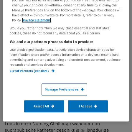
you see may not be as relevant to you. You can resurface this menu to
change your choices or withdraw consent at any time by clicking the
Manage Preferences link on the bottom of the webpage. Your choices will
have effect within our Website. For more details, refer to our Privacy
Policy.
Privacy Statement
Would you rather not? Then we only place essential and statistical
cookies, these do not record any data about you as a person
We and our partners process data to provide:
Use precise geolocation data. Actively scan device characteristics for
identification. Store and/or access information on a device. Personalised
advertising and content, advertising and content measurement, audience
research and services development.
List of Partners (vendors)
Manage Preferences
Verpleegtechnische handelingen
Reject All
I Accept
Suprapubische katheter
Lees in deze Nursing Challenge wanneer een
suprapubische katheter geschikt is bij langdurige