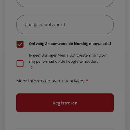
je
e-
Kies
mailadres?
je
*
wachtwoord
G
Ontvang 2x per week de Nursing nieuwsbrief
e
G
Ik geef Springer Media B.V. toestemming om
e
mij per e-mail op de hoogte te houden.
e
n
?
e
t
n
i
?
Meer informatie over uw privacy
t
t
i
e
t
l
e
l
?