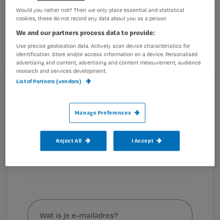
Sociale netwerksites als Hyves,
Would you rather not? Then we only place essential and statistical
cookies, these do not record any data about you as a person
Facebook en Twitter alleen voor ‘de
We and our partners process data to provide:
jeugd’? De Engelse Ivy Bean is maar
Use precise geolocation data. Actively scan device characteristics for
liefst 104 lentes jong en twittert er
identification. Store and/or access information on a device. Personalised
advertising and content, advertising and content measurement, audience
nog lustig op los.
research and services development.
List of Partners (vendors)
Registreren
Wil je dit artikel lezen?
Manage Preferences
Ze houdt haar meer dan 45,000 followers
Maak gratis een account aan en lees 2
…
artikelen gratis per maand
Reject All
I Accept
Al een account of abonnement?
Log dan in
Wat
is