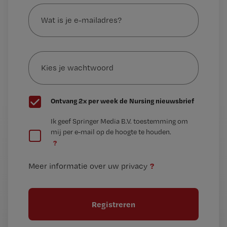
Wat
is
je
e-
Kies
mailadres?
je
*
wachtwoord
G
Ontvang 2x per week de Nursing nieuwsbrief
e
G
Ik geef Springer Media B.V. toestemming om
e
mij per e-mail op de hoogte te houden.
e
n
?
e
t
n
i
?
Meer informatie over uw privacy
t
t
i
e
t
l
e
l