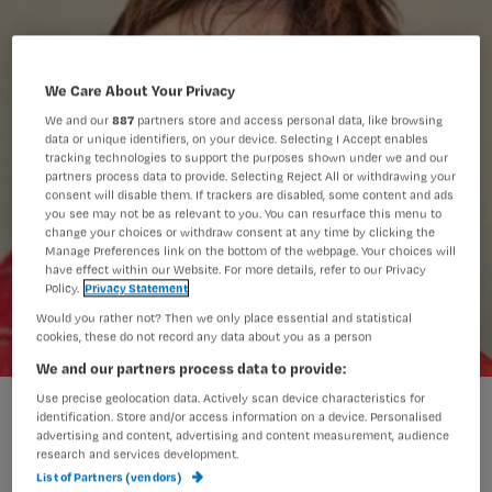
We Care About Your Privacy
We and our
887
partners store and access personal data, like browsing
data or unique identifiers, on your device. Selecting I Accept enables
tracking technologies to support the purposes shown under we and our
partners process data to provide. Selecting Reject All or withdrawing your
consent will disable them. If trackers are disabled, some content and ads
you see may not be as relevant to you. You can resurface this menu to
change your choices or withdraw consent at any time by clicking the
Manage Preferences link on the bottom of the webpage. Your choices will
have effect within our Website. For more details, refer to our Privacy
Policy.
Privacy Statement
Would you rather not? Then we only place essential and statistical
cookies, these do not record any data about you as a person
We and our partners process data to provide:
Use precise geolocation data. Actively scan device characteristics for
'Ga discussie aan over registratielast'
identification. Store and/or access information on a device. Personalised
advertising and content, advertising and content measurement, audience
research and services development.
List of Partners (vendors)