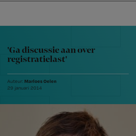
Nursing
W
Skip
Skip
Skip
voor
m
Inloggen
to
to
to
verpleegkundigen
wi
primary
main
footer
jo
navigation
content
Reader
st
Interactions
be
'Ga discussie aan over
registratielast'
Marloes Oelen
Auteur:
29 januari 2014