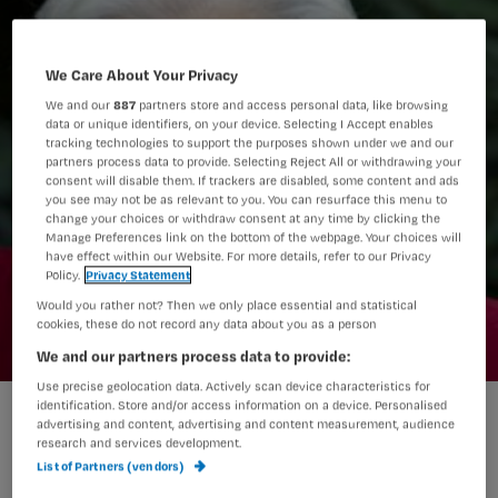
We Care About Your Privacy
We and our
887
partners store and access personal data, like browsing
data or unique identifiers, on your device. Selecting I Accept enables
tracking technologies to support the purposes shown under we and our
partners process data to provide. Selecting Reject All or withdrawing your
consent will disable them. If trackers are disabled, some content and ads
you see may not be as relevant to you. You can resurface this menu to
change your choices or withdraw consent at any time by clicking the
Manage Preferences link on the bottom of the webpage. Your choices will
have effect within our Website. For more details, refer to our Privacy
Policy.
Privacy Statement
Would you rather not? Then we only place essential and statistical
cookies, these do not record any data about you as a person
We and our partners process data to provide:
Use precise geolocation data. Actively scan device characteristics for
identification. Store and/or access information on a device. Personalised
Teruglezen: TVZ-interviews met Els Borst
advertising and content, advertising and content measurement, audience
research and services development.
List of Partners (vendors)