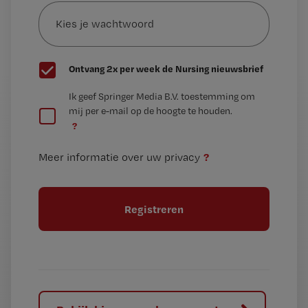
Kies
mailadres?
je
*
wachtwoord
G
Ontvang 2x per week de Nursing nieuwsbrief
e
G
Ik geef Springer Media B.V. toestemming om
e
mij per e-mail op de hoogte te houden.
e
n
?
e
t
n
i
?
Meer informatie over uw privacy
t
t
i
e
t
l
e
l
?