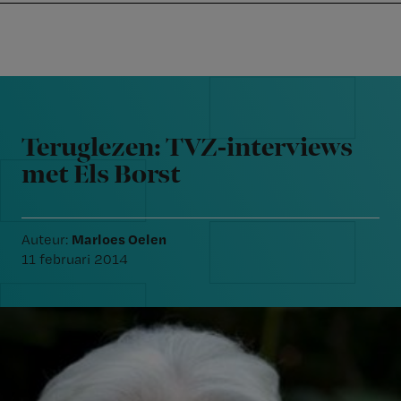
Nursing
W
Skip
Skip
Skip
voor
m
Inloggen
to
to
to
verpleegkundigen
wi
primary
main
footer
jo
navigation
content
Reader
st
Interactions
be
Teruglezen: TVZ-interviews
met Els Borst
Marloes Oelen
Auteur:
11 februari 2014