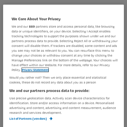
We Care About Your Privacy
We and our
889
partners store and access personal data, like browsing
data or unique identifiers, on your device. Selecting I Accept enables
tracking technologies to support the purposes shown under we and our
partners process data to provide. Selecting Reject All or withdrawing your
consent will disable them. If trackers are disabled, some content and ads
you see may not be as relevant to you. You can resurface this menu to
change your choices or withdraw consent at any time by clicking the
Manage Preferences link on the bottom of the webpage. Your choices will
have effect within our Website. For more details, refer to our Privacy
Policy.
Privacy Statement
Would you rather not? Then we only place essential and statistical
cookies, these do not record any data about you as a person
We and our partners process data to provide:
De Nederlandse Vereniging voor een
Use precise geolocation data. Actively scan device characteristics for
identification. Store and/or access information on a device. Personalised
Vrijwillig Levenseinde (NVVE) opent
advertising and content, advertising and content measurement, audience
research and services development.
dinsdag 15 juni de Levenseinde
List of Partners (vendors)
Academie. Verspreid over de dag biedt