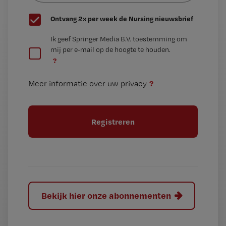
G
Ontvang 2x per week de Nursing nieuwsbrief
e
G
Ik geef Springer Media B.V. toestemming om
e
mij per e-mail op de hoogte te houden.
e
n
?
e
t
n
i
?
Meer informatie over uw privacy
t
t
i
e
t
l
e
l
?
Bekijk hier onze abonnementen