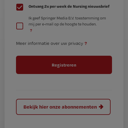
G
Ontvang 2x per week de Nursing nieuwsbrief
e
G
Ik geef Springer Media B.V. toestemming om
e
mij per e-mail op de hoogte te houden.
e
n
?
e
t
n
i
?
Meer informatie over uw privacy
t
t
i
e
t
l
e
l
?
Bekijk hier onze abonnementen