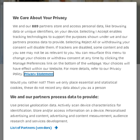
We Care About Your Privacy
We and our
889
partners store and access personal data, like browsing
data or unique identifiers, on your device. Selecting I Accept enables
tracking technologies to support the purposes shown under we and our
partners process data to provide. Selecting Reject All or withdrawing your
consent will disable them. If trackers are disabled, some content and ads
you see may not be as relevant to you. You can resurface this menu to
change your choices or withdraw consent at any time by clicking the
Manage Preferences link on the bottom of the webpage. Your choices will
have effect within our Website. For more details, refer to our Privacy
155 gedwongen ontslagen bij Ruwaard van Putten
Policy.
Privacy Statement
Would you rather not? Then we only place essential and statistical
cookies, these do not record any data about you as a person
We and our partners process data to provide:
Bij het Ruwaard van Putten Ziekenhuis
Use precise geolocation data. Actively scan device characteristics for
in Spijkenisse worden 155 van de
identification. Store and/or access information on a device. Personalised
1100 medewerkers ontslagen. Hierbij
advertising and content, advertising and content measurement, audience
research and services development.
zitten ook verpleegkundigen. Volgende
List of Partners (vendors)
week horen de medewerkers van het