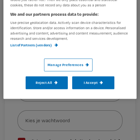
cookies, these do not record any data about you as a person
seniorverpleegkundige. ‘Malika leest
Registreren
We and our partners process data to provide:
als het ware haar patiënt en weet
Wil je dit artikel lezen?
Use precise geolocation data. Actively scan device characteristics for
precies weet wat diegene
identification. Store and/or access information on a device. Personalised
advertising and content, advertising and content measurement, audience
Maak gratis een account aan en lees 2
…
research and services development.
artikelen gratis per maand
List of Partners (vendors)
Al een account of abonnement?
Log dan in
Manage Preferences
Wat
Reject All
I Accept
is
je
e-
Kies
mailadres?
je
*
wachtwoord
G