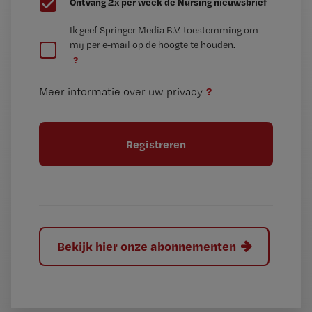
Ontvang 2x per week de Nursing nieuwsbrief
e
G
Ik geef Springer Media B.V. toestemming om
e
mij per e-mail op de hoogte te houden.
e
n
?
e
t
n
i
?
Meer informatie over uw privacy
t
t
i
e
t
l
e
l
?
Bekijk hier onze abonnementen