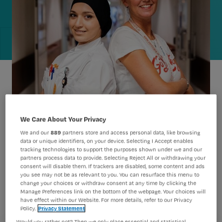
We Care About Your Privacy
We and our
889
partners store and access personal data, like browsing
data or unique identifiers, on your device. Selecting I Accept enables
tracking technologies to support the purposes shown under we and our
partners process data to provide. Selecting Reject All or withdrawing your
Nursing bestaat 25 jaar en zet daarom
consent will disable them. If trackers are disabled, some content and ads
25 verpleegkundigen in het zonnetje.
you see may not be as relevant to you. You can resurface this menu to
change your choices or withdraw consent at any time by clicking the
Malika werkt op de Acute Opname
Manage Preferences link on the bottom of the webpage. Your choices will
have effect within our Website. For more details, refer to our Privacy
Afdeling en is aangemeld door haar
Policy.
Privacy Statement
collega Mariska,
Would you rather not? Then we only place essential and statistical