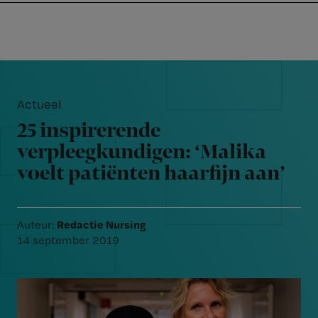
Nursing
W
Skip
Skip
Skip
voor
m
Inloggen
to
to
to
verpleegkundigen
wi
primary
main
footer
jo
navigation
content
Reader
st
Interactions
be
Actueel
25 inspirerende
verpleegkundigen: ‘Malika
voelt patiënten haarfijn aan’
Redactie Nursing
Auteur:
14 september 2019