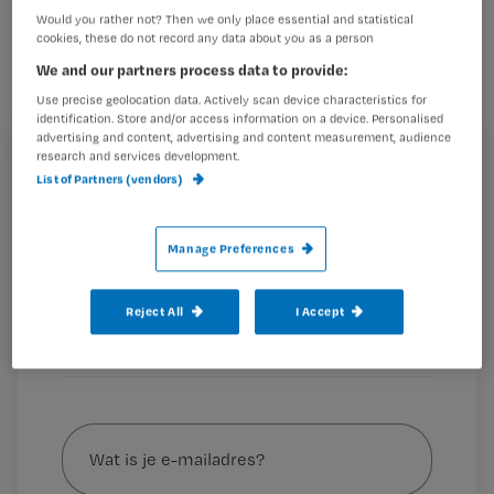
Er heerst onder verzorgenden nog
Would you rather not? Then we only place essential and statistical
cookies, these do not record any data about you as a person
veel onwetendheid over een delier. Wij
We and our partners process data to provide:
zetten de drie grootste fabels voor je
Use precise geolocation data. Actively scan device characteristics for
op een rij.
identification. Store and/or access information on a device. Personalised
advertising and content, advertising and content measurement, audience
research and services development.
Registreren
List of Partners (vendors)
Wil je dit artikel lezen?
1. ‘Een delier onstaat in het hoofd’
– Een delier betekent
wel dat er
Manage Preferences
Maak gratis een account aan en lees 2
…
artikelen gratis per maand
Reject All
I Accept
Al een account of abonnement?
Log dan in
Wat
is
je