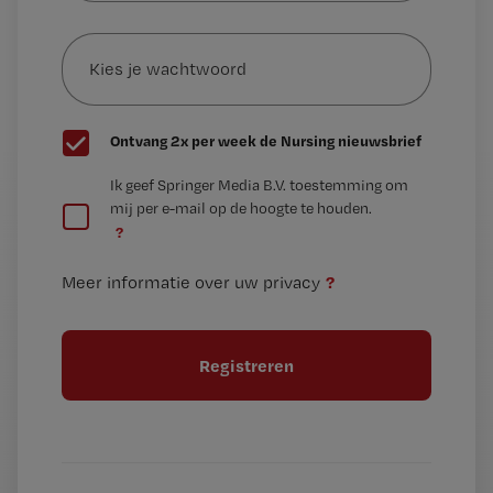
e-
Kies
mailadres?
je
*
wachtwoord
G
Ontvang 2x per week de Nursing nieuwsbrief
e
G
Ik geef Springer Media B.V. toestemming om
e
mij per e-mail op de hoogte te houden.
e
n
?
e
t
n
i
?
Meer informatie over uw privacy
t
t
i
e
t
l
e
l
?