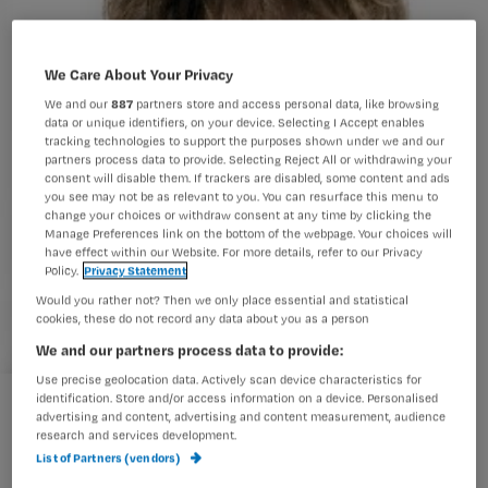
We Care About Your Privacy
We and our
887
partners store and access personal data, like browsing
data or unique identifiers, on your device. Selecting I Accept enables
tracking technologies to support the purposes shown under we and our
partners process data to provide. Selecting Reject All or withdrawing your
consent will disable them. If trackers are disabled, some content and ads
you see may not be as relevant to you. You can resurface this menu to
change your choices or withdraw consent at any time by clicking the
Manage Preferences link on the bottom of the webpage. Your choices will
have effect within our Website. For more details, refer to our Privacy
Policy.
Privacy Statement
Would you rather not? Then we only place essential and statistical
cookies, these do not record any data about you as a person
We and our partners process data to provide:
Use precise geolocation data. Actively scan device characteristics for
identification. Store and/or access information on a device. Personalised
3 trends voor medisch secretaresses
advertising and content, advertising and content measurement, audience
research and services development.
List of Partners (vendors)