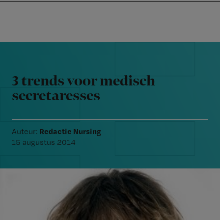
Nursing
W
Skip
Skip
Skip
voor
m
Inloggen
to
to
to
verpleegkundigen
wi
primary
main
footer
jo
navigation
content
Reader
st
Interactions
be
3 trends voor medisch
secretaresses
Redactie Nursing
Auteur:
15 augustus 2014