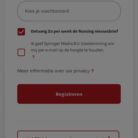
Kies
mailadres?
je
*
wachtwoord
G
Ontvang 2x per week de Nursing nieuwsbrief
e
G
Ik geef Springer Media B.V. toestemming om
e
mij per e-mail op de hoogte te houden.
e
n
?
e
t
n
i
?
Meer informatie over uw privacy
t
t
i
e
t
l
e
l
?