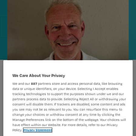
We Care About Your Privacy
We and our
887
partners store and access personal data, like browsing
data or unique identifiers, on your device. Selecting I Accept enables
tracking technologies to support the purposes shown under we and our
partners process data to provide. Selecting Reject All or withdrawing your
consent will disable them. If trackers are disabled, some content and ads
you see may not be as relevant to you. You can resurface this menu to
change your choices or withdraw consent at any time by clicking the
Manage Preferences link on the bottom of the webpage. Your choices will
Anesthesieverpleegkundige Alfred de
have effect within our Website. For more details, refer to our Privacy
Jong werd gevolgd voor een
Policy.
Privacy Statement