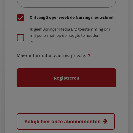
wachtwoord
G
Ontvang 2x per week de Nursing nieuwsbrief
e
G
Ik geef Springer Media B.V. toestemming om
e
mij per e-mail op de hoogte te houden.
e
n
?
e
t
n
i
?
Meer informatie over uw privacy
t
t
i
e
t
l
e
l
?
Bekijk hier onze abonnementen