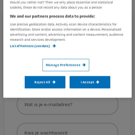
Would you rather not? Then we only place essential and statistical
documentaire. Hij laat daarin zien hoe
cookies, these do not record any data about you as a person
hij omgaat met stress door zijn werk.
We and our partners process data to provide:
Use precise geolocation data. Actively scan device characteristics for
Registreren
identification. Store and/or access information on a device. Personalised
advertising and content, advertising and content measurement, audience
Wil je dit artikel lezen?
Alfred de Jong gebruikt catamaranzeilen en lange
research and services development.
fietstochten om de stress van zijn werk
List of Partners (vendors)
Maak gratis een account aan en lees 2
…
artikelen gratis per maand
Manage Preferences
Al een account of abonnement?
Log dan in
Reject All
I Accept
Wat
is
je
e-
Kies
mailadres?
je
*