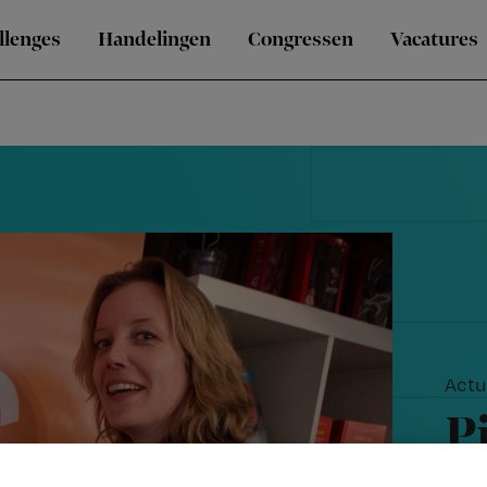
llenges
Handelingen
Congressen
Vacatures
Actu
Pi