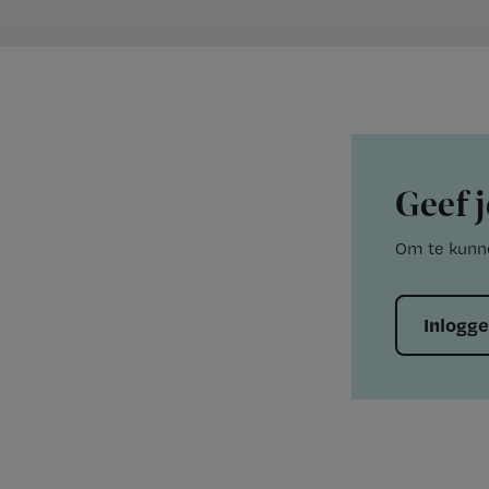
Geef j
Om te kunne
Inlogg