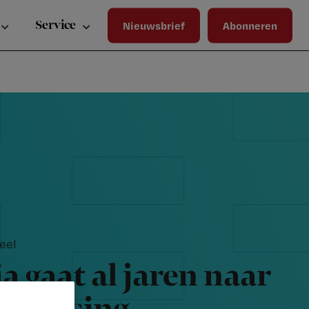
Wa
Inloggen
ma
Service
Nieuwsbrief
Abonneren
wij
jou
ste
bet
eel
a gaat al jaren naar