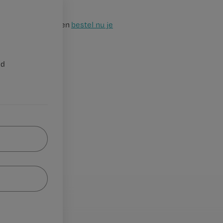
aarom niet langer en
bestel nu je
nd