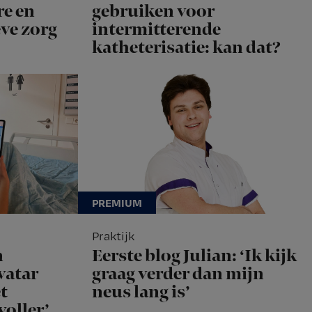
e en
gebruiken voor
eve zorg
intermitterende
katheterisatie: kan dat?
Praktijk
n
Eerste blog Julian: ‘Ik kijk
vatar
graag verder dan mijn
t
neus lang is’
voller’