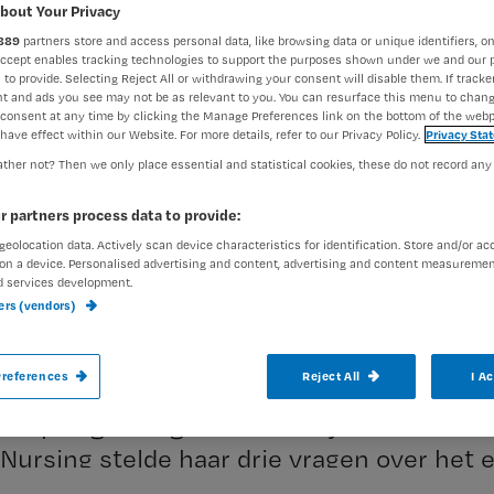
d
bout Your Privacy
E
889
partners store and access personal data, like browsing data or unique identifiers, on
Accept enables tracking technologies to support the purposes shown under we and our 
 to provide. Selecting Reject All or withdrawing your consent will disable them. If tracker
v
t and ads you see may not be as relevant to you. You can resurface this menu to chan
consent at any time by clicking the Manage Preferences link on the bottom of the webp
have effect within our Website. For more details, refer to our Privacy Policy.
Privacy Sta
m
ther not? Then we only place essential and statistical cookies, these do not record any
r partners process data to provide:
geolocation data. Actively scan device characteristics for identification. Store and/or ac
Aute
on a device. Personalised advertising and content, advertising and content measuremen
d services development.
ners (vendors)
references
Reject All
I A
Verpleegkundige Pia Dalmeijer is een tro
Nursing stelde haar drie vragen over het