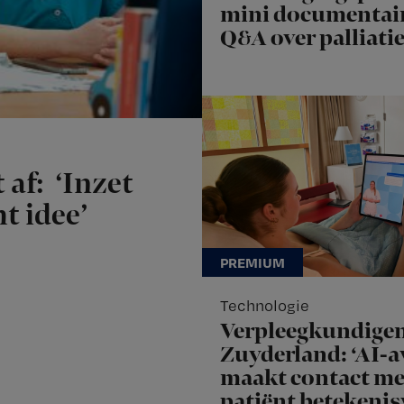
mini documentair
Q&A over palliati
 af: ‘Inzet
t idee’
Technologie
Verpleegkundige
Zuyderland: ‘AI-a
maakt contact me
patiënt betekenis