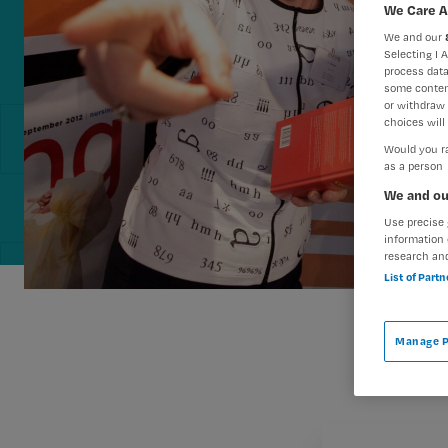
We Care A
We and our
Selecting I 
process data
some conten
or withdraw 
choices will 
Would you ra
as a person
We and ou
Use precise 
information 
research an
List of Part
Manage P