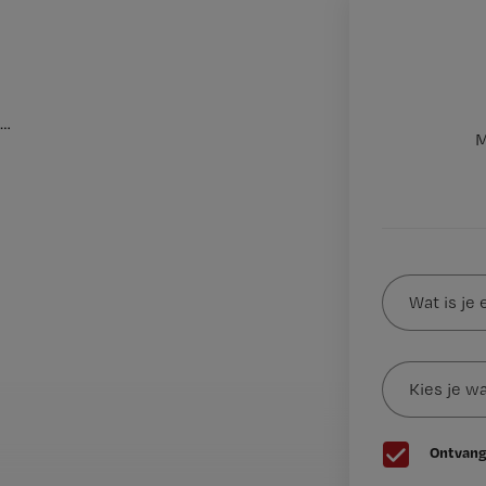
…
M
Wat
is
je
e-
Kies
mailadres?
je
*
wachtwoord
G
Ontvang
e