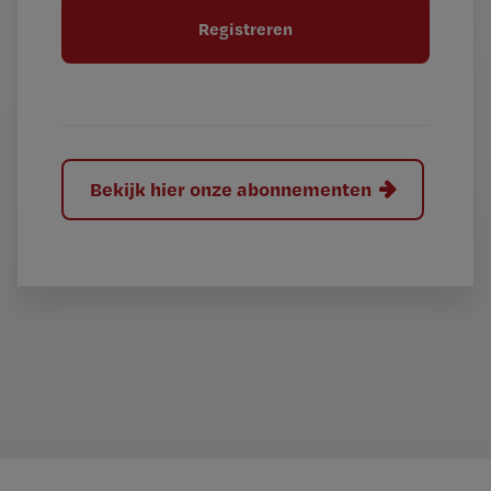
t
l
e
l
?
Bekijk hier onze abonnementen