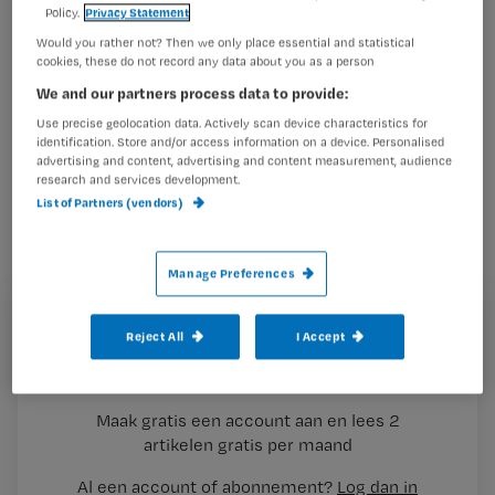
Policy.
Privacy Statement
stellen
Would you rather not? Then we only place essential and statistical
cookies, these do not record any data about you as a person
Verpleegkundigen van de
We and our partners process data to provide:
spoedeisende hulp hebben niet altijd
Use precise geolocation data. Actively scan device characteristics for
identification. Store and/or access information on a device. Personalised
door dat ze bewijsmateriaal van
advertising and content, advertising and content measurement, audience
research and services development.
misdaden weggooien, aldus Piet
List of Partners (vendors)
Machielse, forensisch
verpleegkundige in het Erasmus MC
Manage Preferences
en medeoprichter van de opleiding
Forensische Verpleegkunde. Hij geeft
Registreren
Reject All
I Accept
tips waarmee je als verpleegkundige
Wil je dit artikel lezen?
bewijsmateriaal veilig
Maak gratis een account aan en lees 2
…
artikelen gratis per maand
Al een account of abonnement?
Log dan in