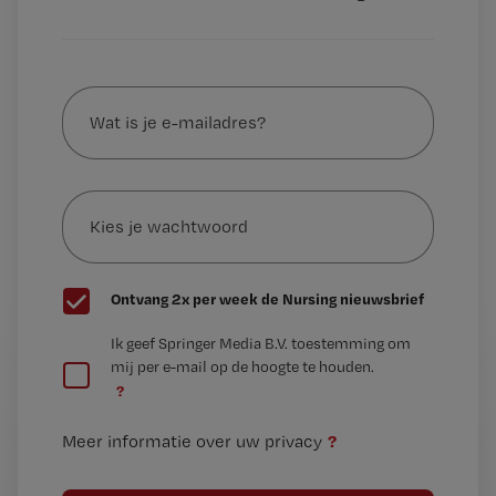
Wat
is
je
e-
Kies
mailadres?
je
*
wachtwoord
G
Ontvang 2x per week de Nursing nieuwsbrief
e
G
Ik geef Springer Media B.V. toestemming om
e
mij per e-mail op de hoogte te houden.
e
n
?
e
t
n
i
?
Meer informatie over uw privacy
t
t
i
e