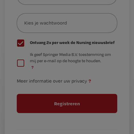
e-
Kies
mailadres?
je
*
wachtwoord
G
Ontvang 2x per week de Nursing nieuwsbrief
e
G
Ik geef Springer Media B.V. toestemming om
e
mij per e-mail op de hoogte te houden.
e
n
?
e
t
n
i
?
Meer informatie over uw privacy
t
t
i
e
t
l
e
l
?