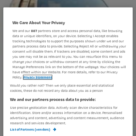
We Care About Your Privacy
We and our
887
partners store and access personal data, like browsing
data or unique identifiers, on your device. Selecting I Accept enables
tracking technologies to support the purposes shown under we and our
partners process data to provide. Selecting Reject All or withdrawing your
consent will disable them. If trackers are disabled, some content and ads
you see may not be as relevant to you. You can resurface this menu to
change your choices or withdraw consent at any time by clicking the
Manage Preferences link on the bottom of the webpage. Your choices will
have effect within our Website. For more details, refer to our Privacy
Policy.
Privacy Statement
Would you rather not? Then we only place essential and statistical
cookies, these do not record any data about you as a person
We and our partners process data to provide:
47 extra ambulances
Use precise geolocation data. Actively scan device characteristics for
identification. Store and/or access information on a device. Personalised
advertising and content, advertising and content measurement, audience
research and services development.
Binnenkort komen er 47 nieuwe
List of Partners (vendors)