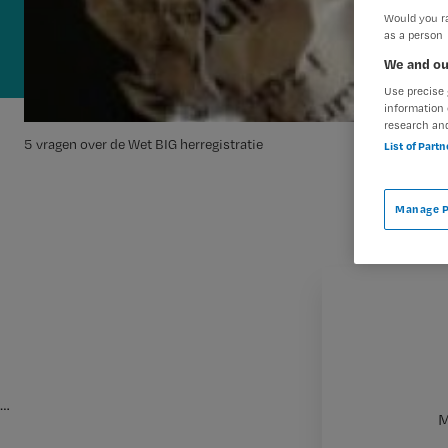
Would you ra
as a person
We and ou
Use precise 
information 
research an
5 vragen over de Wet BIG herregistratie
List of Part
Manage P
…
M