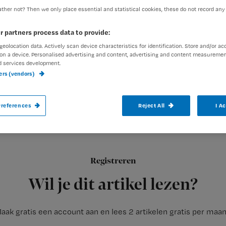
ther not? Then we only place essential and statistical cookies, these do not record any
r partners process data to provide:
Redactie Nursing
1 januari 2
Auteur:
geolocation data. Actively scan device characteristics for identification. Store and/or ac
on a device. Personalised advertising and content, advertising and content measuremen
d services development.
ners (vendors)
references
Reject All
I A
De Wet BIG herregistratie: ben jij er al in
De herregistratie in het BIG-register, dat ging toch in januari i
Registreren
Inderdaad, op 1 januari 2009 werd de herregistratie ingevoerd
Wil je dit artikel lezen?
aak gratis een account aan en lees 2 artikelen gratis per maa