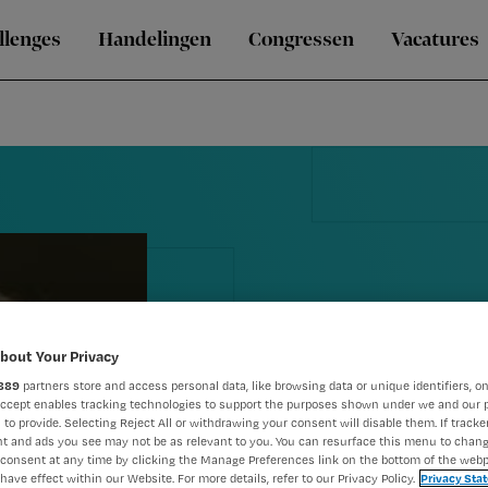
llenges
Handelingen
Congressen
Vacatures
bout Your Privacy
889
partners store and access personal data, like browsing data or unique identifiers, on
5 vragen ove
Accept enables tracking technologies to support the purposes shown under we and our 
 to provide. Selecting Reject All or withdrawing your consent will disable them. If tracker
t and ads you see may not be as relevant to you. You can resurface this menu to chan
herregistrat
consent at any time by clicking the Manage Preferences link on the bottom of the webp
have effect within our Website. For more details, refer to our Privacy Policy.
Privacy Sta