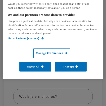
Would you rather not? Then we only place essential and statistical
Hannie Nijkamp-Roskam verloor haar
cookies, these do not record any data about you as a person
baan als kok en schoolde zich om naar
We and our partners process data to provide:
verzorgende.
Use precise geolocation data. Actively scan device characteristics for
identification. Store and/or access information on a device. Personalised
advertising and content, advertising and content measurement, audience
research and services development.
Registreren
List of Partners (vendors)
Daarvoor begon ze op haar 59e aan de driejarige
Wil je dit artikel lezen?
opleiding verzorgende ig bij het Nova College. ‘Collega’s
verklaarden me voor gek, maar
Manage Preferences
Maak gratis een account aan en lees 2
…
artikelen gratis per maand
Reject All
I Accept
Al een account of abonnement?
Log dan in
Wat
is
je
e-