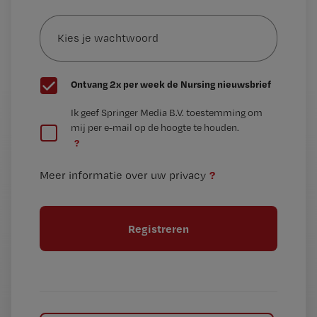
Kies
mailadres?
je
*
wachtwoord
G
Ontvang 2x per week de Nursing nieuwsbrief
e
G
Ik geef Springer Media B.V. toestemming om
e
mij per e-mail op de hoogte te houden.
e
n
?
e
t
n
i
?
Meer informatie over uw privacy
t
t
i
e
t
l
e
l
?