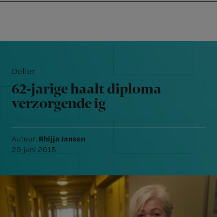
Nursing
W
Skip
Skip
Skip
voor
m
Inloggen
to
to
to
verpleegkundigen
wi
primary
main
footer
jo
navigation
content
Reader
st
Interactions
be
Delier
62-jarige haalt diploma
verzorgende ig
Rhijja Jansen
Auteur:
29 juni 2015