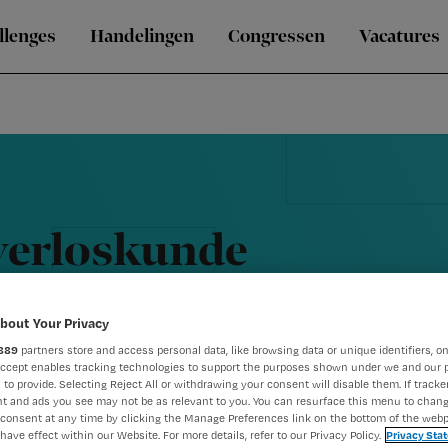
llenges
Handelingen
Congressen
Vacatures
 verloskunde
bout Your Privacy
889
partners store and access personal data, like browsing data or unique identifiers, on
Accept enables tracking technologies to support the purposes shown under we and our 
 to provide. Selecting Reject All or withdrawing your consent will disable them. If tracker
t and ads you see may not be as relevant to you. You can resurface this menu to chan
consent at any time by clicking the Manage Preferences link on the bottom of the webp
have effect within our Website. For more details, refer to our Privacy Policy.
Privacy Sta