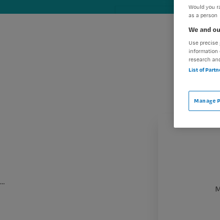
Would you ra
as a person
We and ou
Use precise 
information 
research an
List of Part
Manage P
…
M