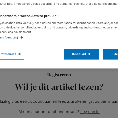
ther not? Then we only place essential and statistical cookies, these do not record any
r partners process data to provide:
geolocation data. Actively scan device characteristics for identification. Store and/or ac
on a device. Personalised advertising and content, advertising and content measuremen
d services development.
Om de 45-minutennorm voor acute verlos
ners (vendors)
op minimaal 62 locaties in ons land word
conclusie uit een onderzoek van adviesbu
references
Reject All
I A
Registreren
De onderzoekers vergeleken
Wil je dit artikel lezen?
aak gratis een account aan en lees 2 artikelen gratis per maa
Al een account of abonnement?
Log dan in