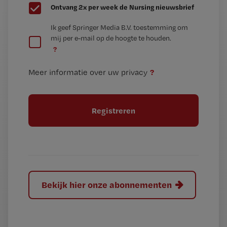
G
Ontvang 2x per week de Nursing nieuwsbrief
e
G
Ik geef Springer Media B.V. toestemming om
e
mij per e-mail op de hoogte te houden.
e
n
?
e
t
n
i
?
Meer informatie over uw privacy
t
t
i
e
t
l
e
l
?
Bekijk hier onze abonnementen