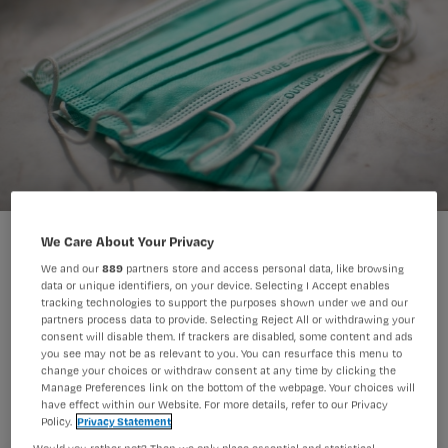
We Care About Your Privacy
We and our
889
partners store and access personal data, like browsing
data or unique identifiers, on your device. Selecting I Accept enables
tracking technologies to support the purposes shown under we and our
Langdurig een mondkapje dragen kan
partners process data to provide. Selecting Reject All or withdrawing your
consent will disable them. If trackers are disabled, some content and ads
leiden tot puistjes ofwel ‘maskne’. Hoe
you see may not be as relevant to you. You can resurface this menu to
change your choices or withdraw consent at any time by clicking the
voorkom je dit en wat kun je doen als
Manage Preferences link on the bottom of the webpage. Your choices will
het toch ontstaat? Bekijk de tips van
have effect within our Website. For more details, refer to our Privacy
Policy.
Privacy Statement
verpleegkundig specialist