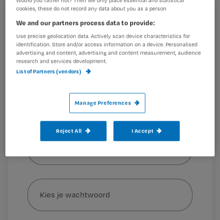
Would you rather not? Then we only place essential and statistical
dermatologie Jennie Janssens.
cookies, these do not record any data about you as a person
Registreren
We and our partners process data to provide:
Use precise geolocation data. Actively scan device characteristics for
Wil je dit artikel lezen?
identification. Store and/or access information on a device. Personalised
Verpleegkundigen en verzorgenden
advertising and content, advertising and content measurement, audience
Maak gratis een account aan en lees 2
…
research and services development.
artikelen gratis per maand
List of Partners (vendors)
Al een account of abonnement?
Log dan in
Manage Preferences
Reject All
I Accept
Wat
is
je
e-
Kies
mailadres?
je
*
wachtwoord