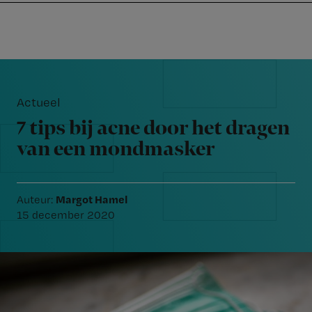
Nursing
W
Skip
Skip
Skip
voor
m
Inloggen
to
to
to
verpleegkundigen
wi
primary
main
footer
jo
navigation
content
Reader
st
Interactions
be
Actueel
7 tips bij acne door het dragen
van een mondmasker
Margot Hamel
Auteur:
15 december 2020