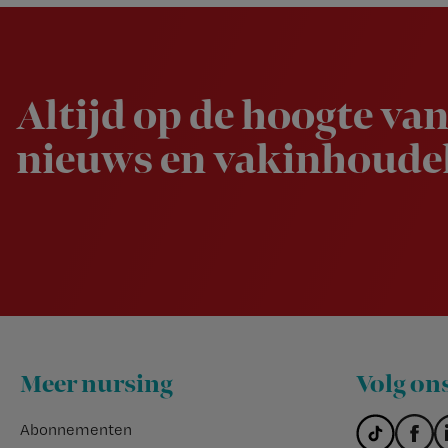
Newsletter
Altijd op de hoogte van
nieuws en vakinhoudel
Footer
Meer nursing
Volg on
Abonnementen