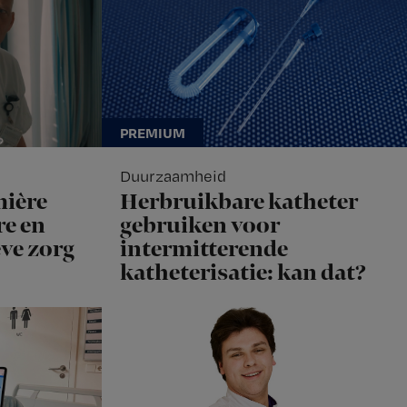
Duurzaamheid
mière
Herbruikbare katheter
e en
gebruiken voor
eve zorg
intermitterende
katheterisatie: kan dat?