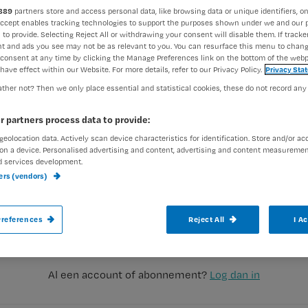
889
partners store and access personal data, like browsing data or unique identifiers, on
Accept enables tracking technologies to support the purposes shown under we and our 
 to provide. Selecting Reject All or withdrawing your consent will disable them. If tracker
Nienke Berends
29 juni 2017
Auteur:
t and ads you see may not be as relevant to you. You can resurface this menu to chan
consent at any time by clicking the Manage Preferences link on the bottom of the webp
have effect within our Website. For more details, refer to our Privacy Policy.
Privacy Sta
ther not? Then we only place essential and statistical cookies, these do not record any
r partners process data to provide:
geolocation data. Actively scan device characteristics for identification. Store and/or ac
Een eerste dag bij een nieuwe baan is altij
on a device. Personalised advertising and content, advertising and content measuremen
d services development.
collega’s nog niet en weet niets van de c
ners (vendors)
Registreren
je nieuwe afdeling. Dat kan best een bee
Wil je dit artikel lezen?
references
Reject All
I A
aak gratis een account aan en lees 2 artikelen gratis per maa
Al een account of abonnement?
Log dan in