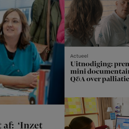
Actueel
Uitnodiging: pre
mini documentair
Q&A over palliati
 af: ‘Inzet