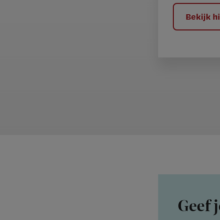
?
Bekijk 
Geef j