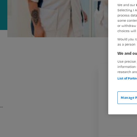
We and our
Selecting I 
process data
some conten
or withdraw 
choices will 
Would you ra
as a person
We and ou
Use precise 
information 
research an
List of Part
Manage P
…
M