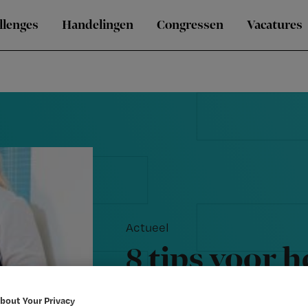
llenges
Handelingen
Congressen
Vacatures
Actueel
8 tips voor h
een nieuwe c
bout Your Privacy