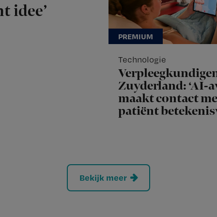
t idee’
Technologie
Verpleegkundige
Zuyderland: ‘AI-a
maakt contact me
patiënt betekenis
Bekijk meer