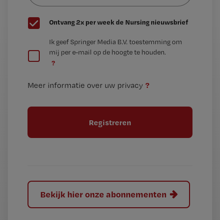
G
Ontvang 2x per week de Nursing nieuwsbrief
e
G
Ik geef Springer Media B.V. toestemming om
e
mij per e-mail op de hoogte te houden.
e
n
?
e
t
n
i
?
Meer informatie over uw privacy
t
t
i
e
t
l
e
l
?
Bekijk hier onze abonnementen