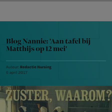
Nursing
W
Skip
Skip
Skip
voor
m
Inloggen
to
to
to
verpleegkundigen
wi
primary
main
footer
jo
navigation
content
Reader
st
Interactions
be
Blog Nannie: 'Aan tafel bij
Matthijs op 12 mei'
Redactie Nursing
Auteur:
6 april 2017