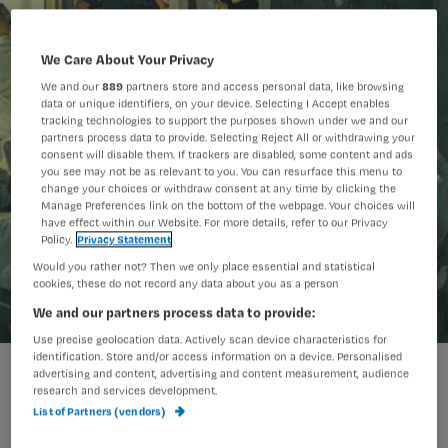
We Care About Your Privacy
We and our
889
partners store and access personal data, like browsing
data or unique identifiers, on your device. Selecting I Accept enables
tracking technologies to support the purposes shown under we and our
partners process data to provide. Selecting Reject All or withdrawing your
consent will disable them. If trackers are disabled, some content and ads
you see may not be as relevant to you. You can resurface this menu to
change your choices or withdraw consent at any time by clicking the
Manage Preferences link on the bottom of the webpage. Your choices will
have effect within our Website. For more details, refer to our Privacy
Policy.
Privacy Statement
Would you rather not? Then we only place essential and statistical
cookies, these do not record any data about you as a person
We and our partners process data to provide:
Use precise geolocation data. Actively scan device characteristics for
identification. Store and/or access information on a device. Personalised
advertising and content, advertising and content measurement, audience
research and services development.
Met 12 mei in het vooruitzicht worden
List of Partners (vendors)
er volop plannen gemaakt. Voor een