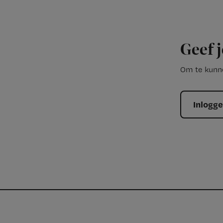
Geef j
Om te kunne
Inlogg