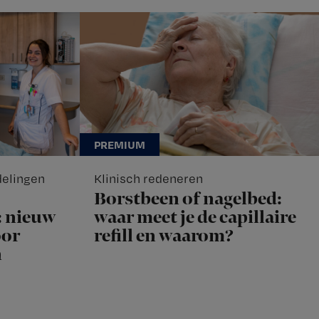
delingen
Klinisch redeneren
Borstbeen of nagelbed:
: nieuw
waar meet je de capillaire
oor
refill en waarom?
n