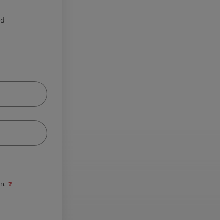
nd
?
n.