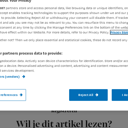
zuurstoft
bout Your Privacy
887
partners store and access personal data, like browsing data or unique identifiers, on
Accept enables tracking technologies to support the purposes shown under we and our 
 to provide. Selecting Reject All or withdrawing your consent will disable them. If tracker
t and ads you see may not be as relevant to you. You can resurface this menu to chan
consent at any time by clicking the Manage Preferences link on the bottom of the webp
Redactie Nursing
2 m
Auteur:
have effect within our Website. For more details, refer to our Privacy Policy.
Privacy Sta
ther not? Then we only place essential and statistical cookies, these do not record any
r partners process data to provide:
geolocation data. Actively scan device characteristics for identification. Store and/or ac
on a device. Personalised advertising and content, advertising and content measuremen
Zuurstof toedienen is niet voor iedereen 
d services development.
ners (vendors)
brillen en maskers, is bevochtigen nodig 
gebruiken?
references
Reject All
I A
Registreren
Dit artikel is verschenen in Nursing-magazine
Wil je dit artikel lezen?