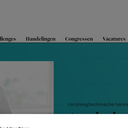
llenges
Handelingen
Congressen
Vacatures
Verpleegtechnische hand
Aandachts