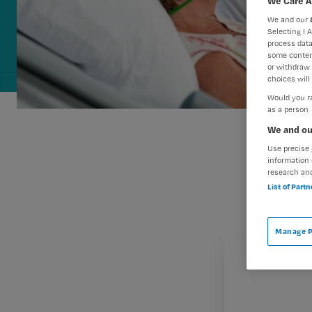
We Care A
We and our
Selecting I 
process data
some conten
or withdraw 
choices will 
Would you ra
as a person
We and ou
Use precise 
information 
research an
List of Part
Manage P