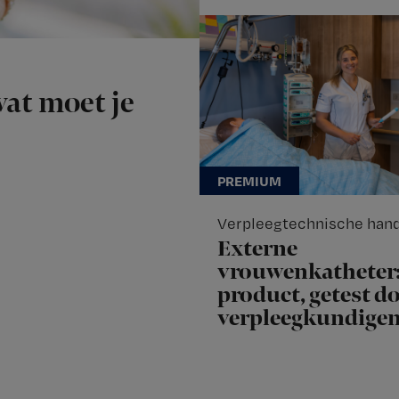
at moet je
Verpleegtechnische han
Externe
vrouwenkatheter
product, getest d
verpleegkundige