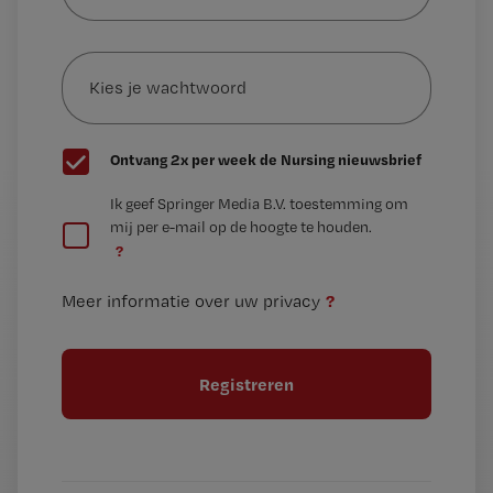
je
e-
Kies
mailadres?
je
*
wachtwoord
G
Ontvang 2x per week de Nursing nieuwsbrief
e
G
Ik geef Springer Media B.V. toestemming om
e
mij per e-mail op de hoogte te houden.
e
n
?
e
t
n
i
?
Meer informatie over uw privacy
t
t
i
e
t
l
e
l
?