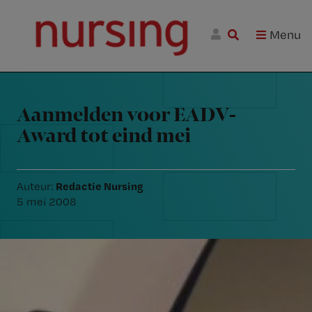
Skip
Skip
Skip
Nursing.nl
to
to
to
|
Menu
Nursing
W
primary
main
footer
voor
m
Inloggen
navigation
content
verpleegkundigen
Reader
wi
Interactions
jo
st
Aanmelden voor EADV-
be
Award tot eind mei
Redactie Nursing
Auteur:
5 mei 2008