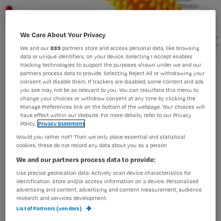
We Care About Your Privacy
We and our
889
partners store and access personal data, like browsing
data or unique identifiers, on your device. Selecting I Accept enables
tracking technologies to support the purposes shown under we and our
partners process data to provide. Selecting Reject All or withdrawing your
consent will disable them. If trackers are disabled, some content and ads
you see may not be as relevant to you. You can resurface this menu to
change your choices or withdraw consent at any time by clicking the
Manage Preferences link on the bottom of the webpage. Your choices will
Abonneekorting op congressen
have effect within our Website. For more details, refer to our Privacy
Policy.
Privacy Statement
Would you rather not? Then we only place essential and statistical
cookies, these do not record any data about you as a person
Als abonnee van Nursing ontvang je
We and our partners process data to provide:
korting op congressen georganiseerd
Use precise geolocation data. Actively scan device characteristics for
door Nursing. Hieronder vind je de
identification. Store and/or access information on a device. Personalised
advertising and content, advertising and content measurement, audience
actuele congressen en jouw
research and services development.
List of Partners (vendors)
prijsvoordeel.