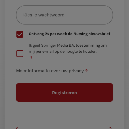
Kies
mailadres?
je
*
wachtwoord
G
Ontvang 2x per week de Nursing nieuwsbrief
e
G
Ik geef Springer Media B.V. toestemming om
e
mij per e-mail op de hoogte te houden.
e
n
?
e
t
n
i
?
Meer informatie over uw privacy
t
t
i
e
t
l
e
l
?