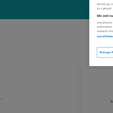
Would you ra
as a person
We and ou
Use precise 
information 
research an
List of Part
Manage P
…
M