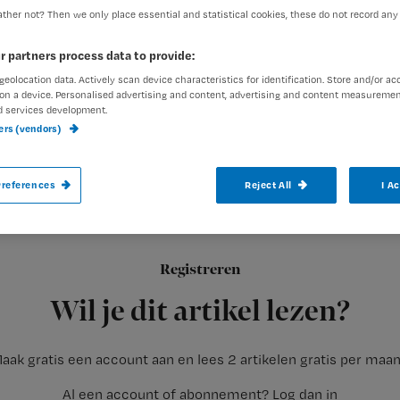
ther not? Then we only place essential and statistical cookies, these do not record any
r partners process data to provide:
geolocation data. Actively scan device characteristics for identification. Store and/or ac
on a device. Personalised advertising and content, advertising and content measuremen
d services development.
ners (vendors)
ActiZ en BTN zijn teleurgesteld dat Abvak
references
Reject All
I A
‘de wereld op z’n kop zet’.
Registreren
Niemand is gebaat bij de opstelling en acties van Abvakabo 
Wil je dit artikel lezen?
aak gratis een account aan en lees 2 artikelen gratis per maa
Al een account of abonnement?
Log dan in