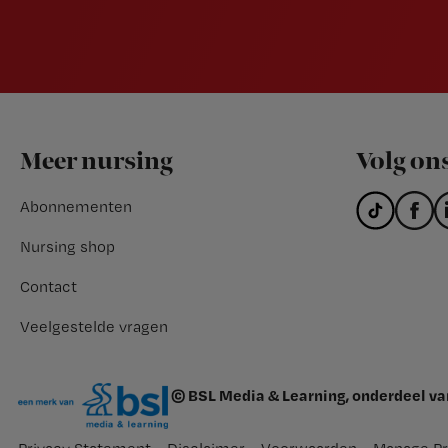
Footer
Meer nursing
Volg on
Abonnementen
Nursing shop
Contact
Veelgestelde vragen
© BSL Media & Learning, onderdeel v