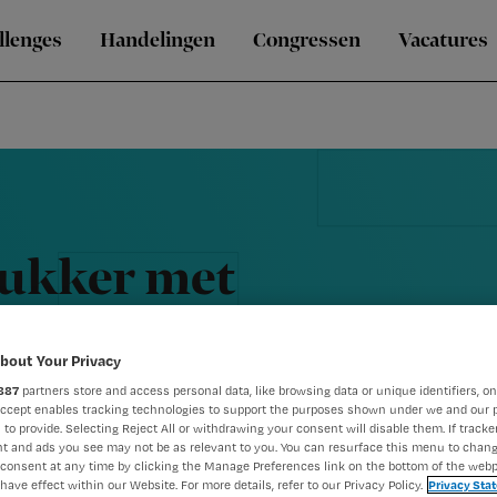
llenges
Handelingen
Congressen
Vacatures
rukker met
met CAO-
bout Your Privacy
887
partners store and access personal data, like browsing data or unique identifiers, on
Accept enables tracking technologies to support the purposes shown under we and our 
 to provide. Selecting Reject All or withdrawing your consent will disable them. If tracker
t and ads you see may not be as relevant to you. You can resurface this menu to chan
consent at any time by clicking the Manage Preferences link on the bottom of the webp
have effect within our Website. For more details, refer to our Privacy Policy.
Privacy Sta