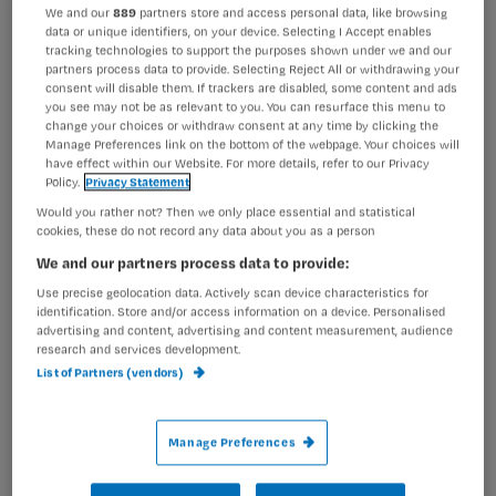
We and our
889
partners store and access personal data, like browsing
Registreren
Achtergrondartikel
data or unique identifiers, on your device. Selecting I Accept enables
Spreekt voor zich.
tracking technologies to support the purposes shown under we and our
Wil je dit artikel lezen?
partners process data to provide. Selecting Reject All or withdrawing your
terug naar pagina nursing.nl/freelancer
consent will disable them. If trackers are disabled, some content and ads
you see may not be as relevant to you. You can resurface this menu to
Maak gratis een account aan en lees 2
…
change your choices or withdraw consent at any time by clicking the
artikelen gratis per maand
Manage Preferences link on the bottom of the webpage. Your choices will
have effect within our Website. For more details, refer to our Privacy
Al een account of abonnement?
Log dan in
Policy.
Privacy Statement
Would you rather not? Then we only place essential and statistical
cookies, these do not record any data about you as a person
We and our partners process data to provide:
Wat
Use precise geolocation data. Actively scan device characteristics for
is
identification. Store and/or access information on a device. Personalised
je
advertising and content, advertising and content measurement, audience
e-
research and services development.
Kies
List of Partners (vendors)
mailadres?
je
*
wachtwoord
Manage Preferences
G
Ontvang 2x per week de Nursing nieuwsbrief