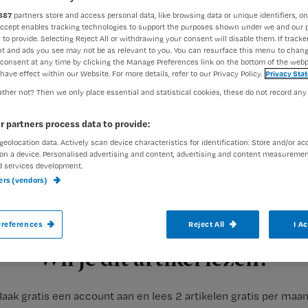
887
partners store and access personal data, like browsing data or unique identifiers, on
Accept enables tracking technologies to support the purposes shown under we and our 
 to provide. Selecting Reject All or withdrawing your consent will disable them. If tracker
Rhijja Jansen
14 maart 2018
Auteur:
t and ads you see may not be as relevant to you. You can resurface this menu to chan
consent at any time by clicking the Manage Preferences link on the bottom of the webp
have effect within our Website. For more details, refer to our Privacy Policy.
Privacy Sta
ther not? Then we only place essential and statistical cookies, these do not record any
r partners process data to provide:
geolocation data. Actively scan device characteristics for identification. Store and/or ac
Het kabinet zet alles op alles om het pers
on a device. Personalised advertising and content, advertising and content measuremen
met een speciaal actieplan. Ook willen zi
d services development.
ners (vendors)
en verzorgenden aantrekkelijker maken d
contracten die zij wensen.
references
Reject All
I A
Registreren
Wil je dit artikel lezen?
aak gratis een account aan en lees 2 artikelen gratis per maa