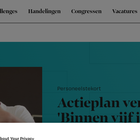
llenges
Handelingen
Congressen
Vacatures
Personeelstekort
Actieplan ve
'Binnen vijf 
personeelste
bout Your Privacy