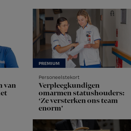
Personeelstekort
n van
Verpleegkundigen
het
omarmen statushouders:
‘Ze versterken ons team
enorm’