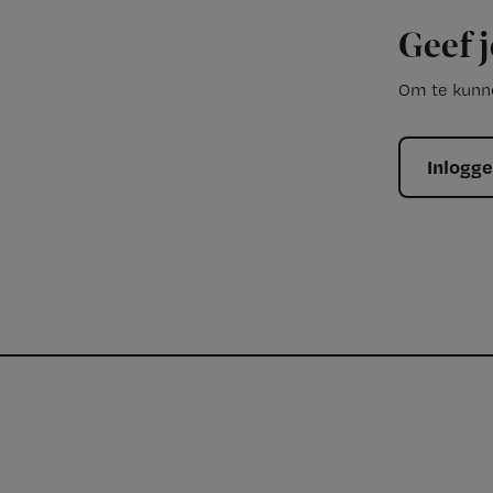
Geef j
Om te kunne
Inlogg