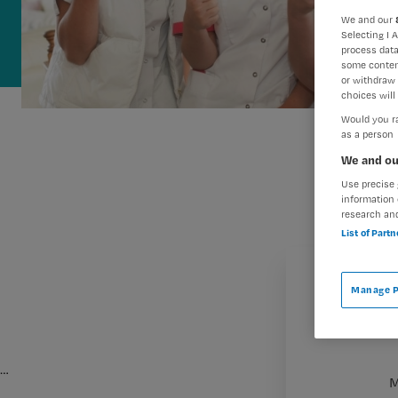
We and our
Selecting I 
process data
some conten
or withdraw 
choices will 
Would you ra
as a person
We and ou
Use precise 
information 
research an
List of Part
Manage P
…
M