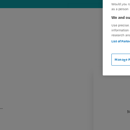
Would you ra
as a person
We and ou
Use precise 
information 
research an
List of Part
Manage P
…
M