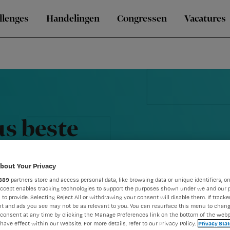
llenges
Handelingen
Congressen
Vacatures
us beste
bout Your Privacy
889
partners store and access personal data, like browsing data or unique identifiers, on
Accept enables tracking technologies to support the purposes shown under we and our 
 to provide. Selecting Reject All or withdrawing your consent will disable them. If tracker
t and ads you see may not be as relevant to you. You can resurface this menu to chan
consent at any time by clicking the Manage Preferences link on the bottom of the webp
have effect within our Website. For more details, refer to our Privacy Policy.
Privacy Sta