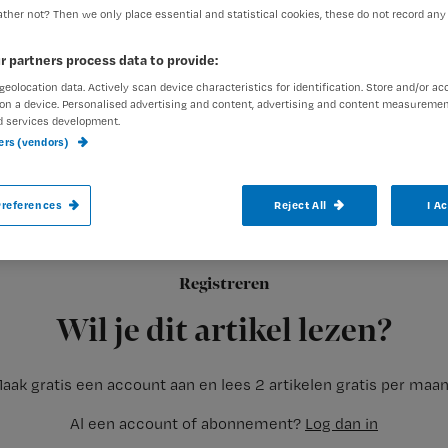
ther not? Then we only place essential and statistical cookies, these do not record any
r partners process data to provide:
geolocation data. Actively scan device characteristics for identification. Store and/or ac
on a device. Personalised advertising and content, advertising and content measuremen
d services development.
Het Sint Franciscus Gasthuis in Rotterda
ners (vendors)
ziekenhuis van Nederland noemen. Voor de
de krant ziekenhuizen op 38 kwaliteitsas
references
Reject All
I A
Registreren
In de top tien staan dit
Wil je dit artikel lezen?
aak gratis een account aan en lees 2 artikelen gratis per maa
Al een account of abonnement?
Log dan in