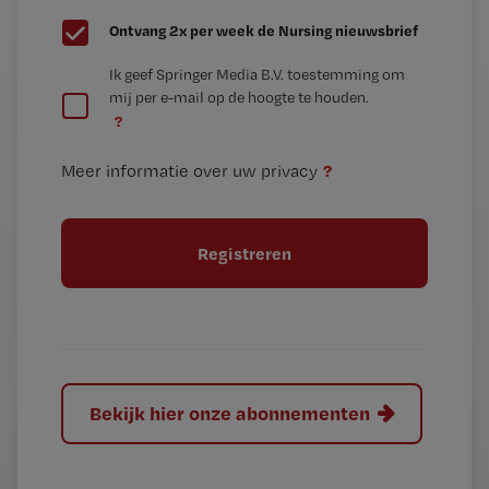
G
Ontvang 2x per week de Nursing nieuwsbrief
e
G
Ik geef Springer Media B.V. toestemming om
e
mij per e-mail op de hoogte te houden.
e
n
?
e
t
n
i
?
Meer informatie over uw privacy
t
t
i
e
t
l
e
l
?
Bekijk hier onze abonnementen