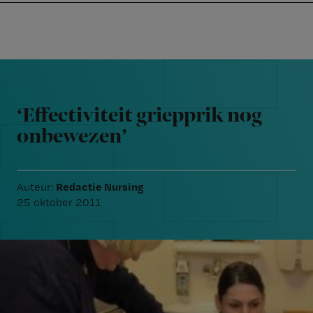
Nursing
W
Skip
Skip
Skip
voor
m
Inloggen
to
to
to
verpleegkundigen
wi
primary
main
footer
jo
navigation
content
Reader
st
Interactions
be
‘Effectiviteit griepprik nog
onbewezen’
Redactie Nursing
Auteur:
25 oktober 2011