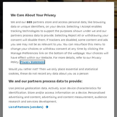
We Care About Your Privacy
We and our
889
partners store and access personal data, like browsing
data or unique identifiers, on your device. Selecting I Accept enables
tracking technologies to support the purposes shown under we and our
partners process data to provide. Selecting Reject All or withdrawing your
consent will disable them. If trackers are disabled, some content and ads
you see may not be as relevant to you. You can resurface this menu to
change your choices or withdraw consent at any time by clicking the
Manage Preferences link on the bottom of the webpage. Your choices will
‘Effectiviteit griepprik nog onbewezen’
have effect within our Website. For more details, refer to our Privacy
Policy.
Privacy Statement
Would you rather not? Then we only place essential and statistical
cookies, these do not record any data about you as a person
Er is onvoldoende wetenschappelijk
We and our partners process data to provide:
bewijs dat de jaarlijkse griepprik voor
Use precise geolocation data. Actively scan device characteristics for
verpleegkundigen influenza voorkomt
identification. Store and/or access information on a device. Personalised
advertising and content, advertising and content measurement, audience
bij bewoners van verpleeg- en
research and services development.
List of Partners (vendors)
verzorgingshuizen en patiënten in