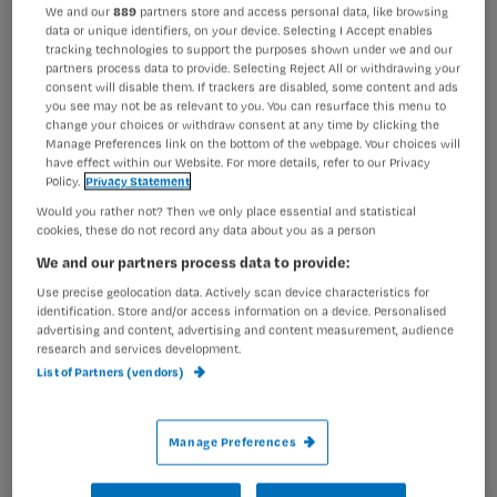
Registreren
We and our
889
partners store and access personal data, like browsing
data or unique identifiers, on your device. Selecting I Accept enables
Wil je dit artikel lezen?
tracking technologies to support the purposes shown under we and our
De plek voor iedereen die meer wil weten over
Agressie
partners process data to provide. Selecting Reject All or withdrawing your
in de zorg
.
consent will disable them. If trackers are disabled, some content and ads
Maak gratis een account aan en lees 2
…
you see may not be as relevant to you. You can resurface this menu to
change your choices or withdraw consent at any time by clicking the
artikelen gratis per maand
Manage Preferences link on the bottom of the webpage. Your choices will
have effect within our Website. For more details, refer to our Privacy
Al een account of abonnement?
Log dan in
Policy.
Privacy Statement
Would you rather not? Then we only place essential and statistical
cookies, these do not record any data about you as a person
We and our partners process data to provide:
Wat
is
Use precise geolocation data. Actively scan device characteristics for
identification. Store and/or access information on a device. Personalised
je
advertising and content, advertising and content measurement, audience
e-
research and services development.
Kies
mailadres?
List of Partners (vendors)
je
*
wachtwoord
Manage Preferences
G
Ontvang 2x per week de Nursing nieuwsbrief