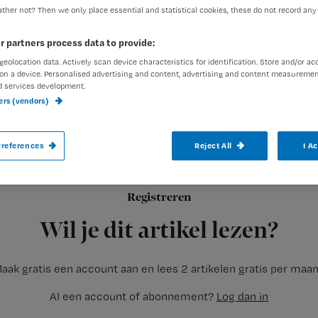
ther not? Then we only place essential and statistical cookies, these do not record any
r partners process data to provide:
geolocation data. Actively scan device characteristics for identification. Store and/or ac
on a device. Personalised advertising and content, advertising and content measuremen
d services development.
Een 58-jarige verpleegkundige van het J
ners (vendors)
mishandeld door een agressieve patiënt.
references
Reject All
I A
De politie heeft de dader, een 37-jarige man uit
Registreren
Rosmalen, zondag rond 01.30 uur ‘s ochtends gearresteerd in 
Wil je dit artikel lezen?
aak gratis een account aan en lees 2 artikelen gratis per maa
Al een account of abonnement?
Log dan in