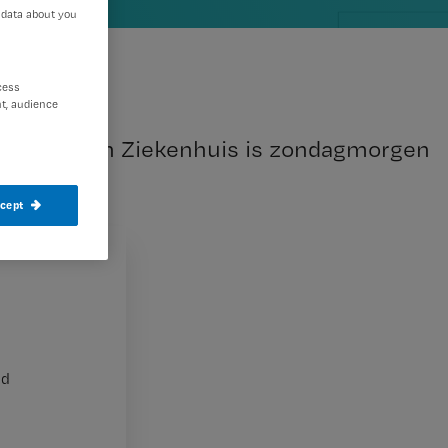
 data about you
cess
t, audience
eroen Bosch Ziekenhuis is zondagmorgen
ccept
de buurt
nd