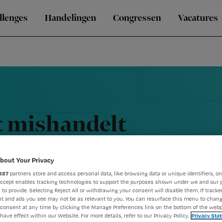
llenges
Handelingen
Congressen
Vacatures
t mishandelt
bout Your Privacy
887
partners store and access personal data, like browsing data or unique identifiers, on
Accept enables tracking technologies to support the purposes shown under we and our 
 to provide. Selecting Reject All or withdrawing your consent will disable them. If tracker
t and ads you see may not be as relevant to you. You can resurface this menu to chan
consent at any time by clicking the Manage Preferences link on the bottom of the webp
have effect within our Website. For more details, refer to our Privacy Policy.
Privacy Sta