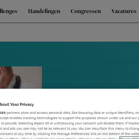
llenges
Handelingen
Congressen
Vacatures
bout Your Privacy
Akkoord cao
889
partners store and access personal data, like browsing data or unique identifiers, on
Accept enables tracking technologies to support the purposes shown under we and our 
 to provide. Selecting Reject All or withdrawing your consent will disable them. If tracker
bereikt
t and ads you see may not be as relevant to you. You can resurface this menu to chan
consent at any time by clicking the Manage Preferences link on the bottom of the webp