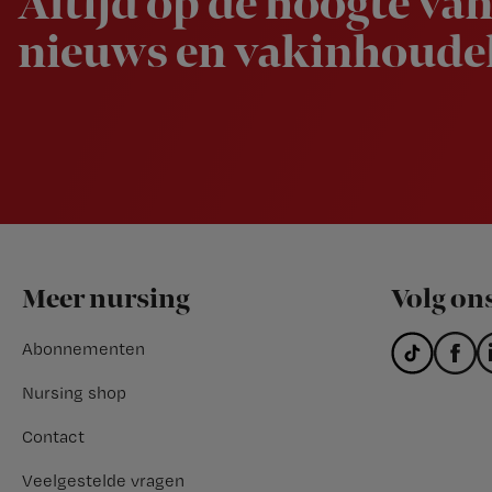
Altijd op de hoogte van
nieuws en vakinhoudel
Footer
Meer nursing
Volg on
Abonnementen
Nursing shop
Contact
Veelgestelde vragen