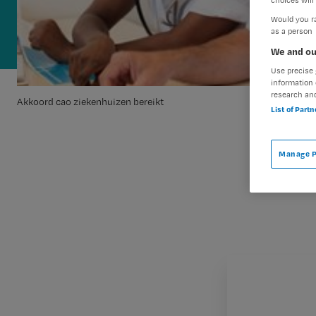
choices will 
Would you ra
as a person
We and ou
Use precise 
information 
research an
Akkoord cao ziekenhuizen bereikt
List of Part
Manage P