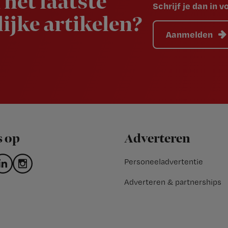
 het laatste
Schrijf je dan in 
ijke artikelen?
Aanmelden
s op
Adverteren
Personeeladvertentie
Adverteren & partnerships