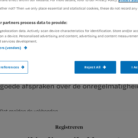
have effect within our Website. For more details, refer to our Privacy Policy.
Privacy Sta
ther not? Then we only place essential and statistical cookies, these do not record any
Marloes Oelen
4 maart 2015
Auteur:
r partners process data to provide:
geolocation data. Actively scan device characteristics for identification. Store and/or ac
on a device. Personalised advertising and content, advertising and content measuremen
d services development.
ners (vendors)
Vakbonden en werkgevers hebben 4 maart
references
Reject All
I A
cao ziekenhuizen. Verpleegkundigen krij
goede afspraken over de onregelmatigheid
Dat melden de vakbonden.
Loonsverhoging
Registreren