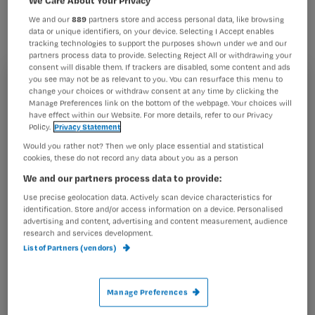
We and our
889
partners store and access personal data, like browsing
data or unique identifiers, on your device. Selecting I Accept enables
tracking technologies to support the purposes shown under we and our
partners process data to provide. Selecting Reject All or withdrawing your
consent will disable them. If trackers are disabled, some content and ads
you see may not be as relevant to you. You can resurface this menu to
‘Indien men een contract heeft van 4 uur per week, dan
Registreren
change your choices or withdraw consent at any time by clicking the
dient de werkgever ervoor te zorgen dat er ook 4 uur
Manage Preferences link on the bottom of the webpage. Your choices will
Wil je dit artikel lezen?
have effect within our Website. For more details, refer to our Privacy
werk per week is. Is dit er niet, dan ontslaat dit de
Policy.
Privacy Statement
werkgever
Maak gratis een account aan en lees 2
Would you rather not? Then we only place essential and statistical
…
cookies, these do not record any data about you as a person
artikelen gratis per maand
We and our partners process data to provide:
Al een account of abonnement?
Log dan in
Use precise geolocation data. Actively scan device characteristics for
identification. Store and/or access information on a device. Personalised
advertising and content, advertising and content measurement, audience
research and services development.
Wat
List of Partners (vendors)
is
je
Manage Preferences
e-
Kies