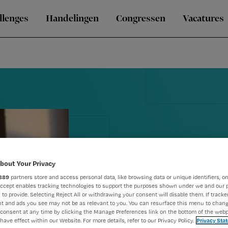
llenges
Handelingen
Congressen
Vacatures
bout Your Privacy
889
partners store and access personal data, like browsing data or unique identifiers, on
Als je niet a
Accept enables tracking technologies to support the purposes shown under we and our 
 to provide. Selecting Reject All or withdrawing your consent will disable them. If tracker
t and ads you see may not be as relevant to you. You can resurface this menu to chan
kunt opnem
consent at any time by clicking the Manage Preferences link on the bottom of the webp
have effect within our Website. For more details, refer to our Privacy Policy.
Privacy Sta