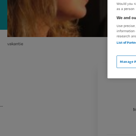
Would you ra
as a person
We and ou
Use precise 
information 
research an
List of Part
vakantie
Manage P
…
M