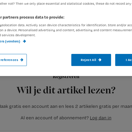
ther not? Then we only place essential and statistical cookies, these do not record any
r partners process data to provide:
Redactie TvV
16 augustus 2
Auteur:
geolocation data. Actively scan device characteristics for identification. Store and/or ac
on a device. Personalised advertising and content, advertising and content measuremen
d services development.
ners (vendors)
references
Reject All
I A
Begin dit jaar is de wetgeving voor vakant
een half jaar na het jaar van opbouw. Maar
Registreren
niet in staat bent om al je vakantiedagen 
Wil je dit artikel lezen?
aak gratis een account aan en lees 2 artikelen gratis per maa
Al een account of abonnement?
Log dan in