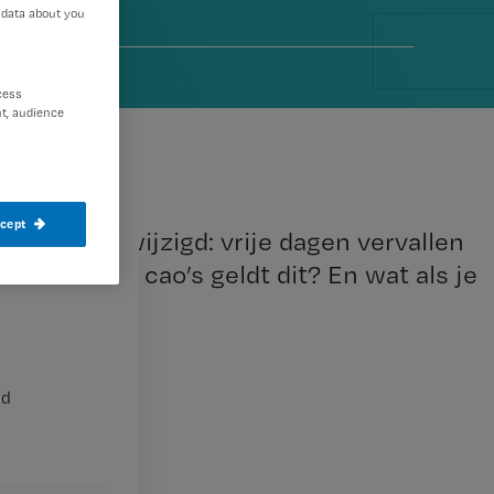
 data about you
012
cess
t, audience
ccept
iedagen gewijzigd: vrije dagen vervallen
 voor welke cao’s geldt dit? En wat als je
op te
nd