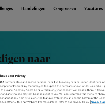
llenges
Handelingen
Congressen
Vacatures
digen naar
bout Your Privacy
889
partners store and access personal data, like browsing data or unique identifiers, on
Accept enables tracking technologies to support the purposes shown under we and our 
 to provide. Selecting Reject All or withdrawing your consent will disable them. If tracker
t and ads you see may not be as relevant to you. You can resurface this menu to chan
consent at any time by clicking the Manage Preferences link on the bottom of the webp
have effect within our Website. For more details, refer to our Privacy Policy.
Privacy Sta