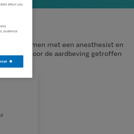
 data about you
cess
t, audience
n zijn samen met een anesthesist en
arta, het door de aardbeving getroffen
ccept
nd