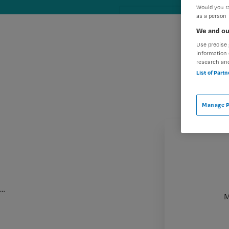
Would you ra
as a person
We and ou
Use precise 
information 
research an
List of Part
Manage P
…
M