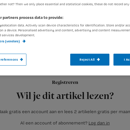
ther not? Then we only place essential and statistical cookies, these do not record any
r partners process data to provide:
geolocation data. Actively scan device characteristics for identification. Store and/or ac
on a device. Personalised advertising and content, advertising and content measuremen
d services development.
AMSTERDAM – Twee AMC verpleegkundige
ners (vendors)
een traumachirurg vertrokken naar Jogjak
gebied op Java.
references
Reject All
I A
Registreren
Het AMC traumateam zal daar het Zwolse team gaan aflossen.
Wil je dit artikel lezen?
aak gratis een account aan en lees 2 artikelen gratis per maa
Al een account of abonnement?
Log dan in