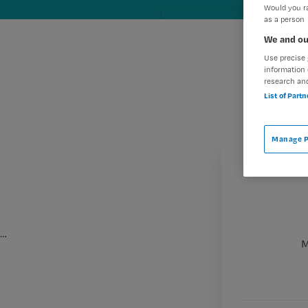
Would you ra
as a person
We and ou
Use precise 
information 
research an
List of Part
Manage P
…
M