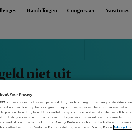
llenges
Handelingen
Congressen
Vacatures
geld niet uit
bout Your Privacy
887
partners store and access personal data, like browsing data or unique identifiers, on
Accept enables tracking technologies to support the purposes shown under we and our 
 to provide. Selecting Reject All or withdrawing your consent will disable them. If tracker
t and ads you see may not be as relevant to you. You can resurface this menu to chan
consent at any time by clicking the Manage Preferences link on the bottom of the webp
have effect within our Website. For more details, refer to our Privacy Policy.
Privacy Sta