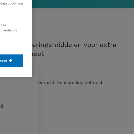
 data about you
cess
t, audience
e intensiveringsmiddelen voor extra
xtra personeel.
ccept
schikbaar heeft gemaakt. De instelling gebruikt
nd