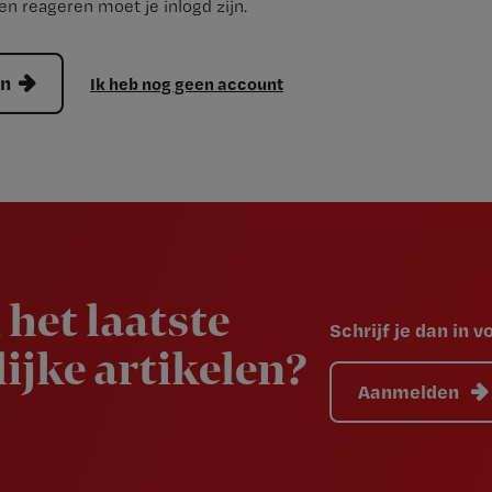
n reageren moet je inlogd zijn.
en
Ik heb nog geen account
 het laatste
Schrijf je dan in 
ijke artikelen?
Aanmelden