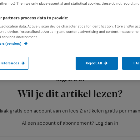
ther not? Then we only place essential and statistical cookies, these do not record any
r partners process data to provide:
geolocation data. Actively scan device characteristics for identification. Store and/or ac
on a device. Personalised advertising and content, advertising and content measuremen
d services development.
ners (vendors)
Zorginstelling Amsta geeft de zogenoemd
handen aan het bed dit jaar niet uit aan e
references
Reject All
I A
Registreren
Dit terwijl de Tweede Kamer het budget hier exclusief voor be
Wil je dit artikel lezen?
aak gratis een account aan en lees 2 artikelen gratis per maa
Al een account of abonnement?
Log dan in