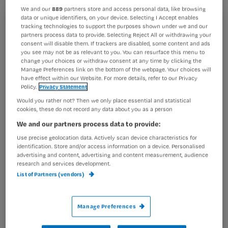
We and our
889
partners store and access personal data, like browsing
data or unique identifiers, on your device. Selecting I Accept enables
tracking technologies to support the purposes shown under we and our
Registreren
partners process data to provide. Selecting Reject All or withdrawing your
Sinds een maand is de musicus niet meer actief op
consent will disable them. If trackers are disabled, some content and ads
Wil je dit artikel lezen?
Twitter. Hij moest eind januari al een aantal concerten
you see may not be as relevant to you. You can resurface this menu to
afzeggen wegens een
change your choices or withdraw consent at any time by clicking the
Manage Preferences link on the bottom of the webpage. Your choices will
Maak gratis een account aan en lees 2
…
have effect within our Website. For more details, refer to our Privacy
artikelen gratis per maand
Policy.
Privacy Statement
Would you rather not? Then we only place essential and statistical
Al een account of abonnement?
Log dan in
cookies, these do not record any data about you as a person
We and our partners process data to provide:
Use precise geolocation data. Actively scan device characteristics for
Wat
identification. Store and/or access information on a device. Personalised
advertising and content, advertising and content measurement, audience
is
research and services development.
je
List of Partners (vendors)
e-
Kies
mailadres?
je
*
Manage Preferences
wachtwoord