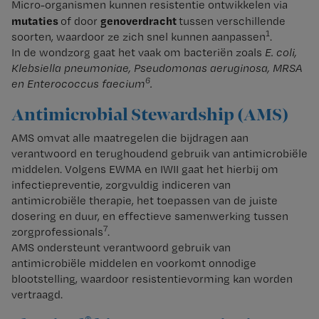
Micro-organismen kunnen resistentie ontwikkelen via
mutaties
genoverdracht
of door
tussen verschillende
1
soorten, waardoor ze zich snel kunnen aanpassen
.
In de wondzorg gaat het vaak om bacteriën zoals
E. coli,
Klebsiella pneumoniae, Pseudomonas aeruginosa, MRSA
6
en Enterococcus faecium
.
Antimicrobial Stewardship (AMS)
AMS omvat alle maatregelen die bijdragen aan
verantwoord en terughoudend gebruik van antimicrobiële
middelen. Volgens EWMA en IWII gaat het hierbij om
infectiepreventie, zorgvuldig indiceren van
antimicrobiële therapie, het toepassen van de juiste
dosering en duur, en effectieve samenwerking tussen
7
zorgprofessionals
.
AMS ondersteunt verantwoord gebruik van
antimicrobiële middelen en voorkomt onnodige
blootstelling, waardoor resistentievorming kan worden
vertraagd.