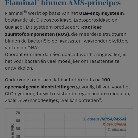
®
Flaminal
binnen AMS-principes
®
GLG-enzymsysteem
Flaminal
werkt op basis van het
,
bestaande uit Glucoseoxidase, Lactoperoxidase en
reactieve
Guaiacol. Dit systeem produceert
zuurstofcomponenten (ROS)
, die meerdere structuren
binnen de bacteriële cel aantasten, waaronder eiwitten,
3
vetten en DNA
.
Doordat er meer dan één doelwit wordt aangevallen, is
het voor bacteriën veel moeilijker om resistentie te
ontwikkelen.
100
Onderzoek toont aan dat bacteriën zelfs na
opeenvolgende blootstellingen
gevoelig blijven voor het
GLG-systeem, terwijl resistentie tegen andere middelen,
8
zoals zilvernanodeeltjes, wel kan optreden
.