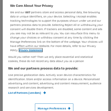
binnen de wondzorg. Zonder ingrijpen
We Care About Your Privacy
We and our
887
partners store and access personal data, like browsing
zullen infecties moeilijker te
data or unique identifiers, on your device. Selecting I Accept enables
behandelen zijn en neemt de impact
tracking technologies to support the purposes shown under we and our
partners process data to provide. Selecting Reject All or withdrawing your
op patiënten en zorgstelsels drastisch
consent will disable them. If trackers are disabled, some content and ads
you see may not be as relevant to you. You can resurface this menu to
®
toe. Met Flaminal
bieden we een
change your choices or withdraw consent at any time by clicking the
Manage Preferences link on the bottom of the webpage. Your choices will
veilige, effectieve aanpak binnen de
have effect within our Website. For more details, refer to our Privacy
Antimicrobial Stewardship (AMS)
Policy.
Privacy Statement
Would you rather not? Then we only place essential and statistical
principes.
cookies, these do not record any data about you as a person
We and our partners process data to provide:
De wereldwijde impact van AMR
Use precise geolocation data. Actively scan device characteristics for
identification. Store and/or access information on a device. Personalised
AMR geldt volgens de WHO als een van de top mondiale
advertising and content, advertising and content measurement, audience
research and services development.
5
bedreigingen voor de volksgezondheid en ontwikkeling
.
List of Partners (vendors)
Internationaal onderzoek toont aan dat in 2019 ongeveer
1,27 miljoen sterfgevallen direct werden veroorzaakt
door resistente bacteriële infecties. Prognoses voorzien
Manage Preferences
een stijging tot 10 miljoen sterfgevallen per jaar in