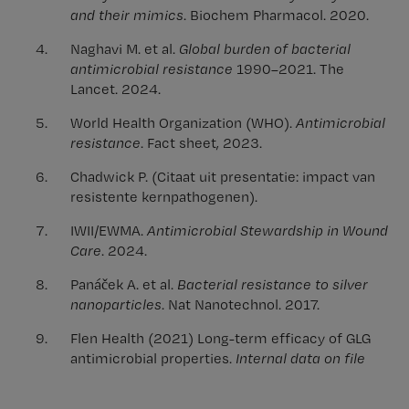
and their mimics
. Biochem Pharmacol. 2020.
Naghavi M. et al.
Global burden of bacterial
antimicrobial resistance
1990–2021. The
Lancet. 2024.
World Health Organization (WHO).
Antimicrobial
resistance
. Fact sheet, 2023.
Chadwick P. (Citaat uit presentatie: impact van
resistente kernpathogenen).
IWII/EWMA.
Antimicrobial Stewardship in Wound
Care
. 2024.
Panáček A. et al.
Bacterial resistance to silver
nanoparticles
. Nat Nanotechnol. 2017.
Flen Health (2021) Long-term efficacy of GLG
antimicrobial properties.
Internal data on file