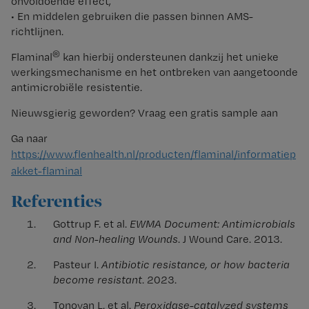
onvoldoende effect,
• En middelen gebruiken die passen binnen AMS-
richtlijnen.
®
Flaminal
kan hierbij ondersteunen dankzij het unieke
werkingsmechanisme en het ontbreken van aangetoonde
antimicrobiële resistentie.
Nieuwsgierig geworden? Vraag een gratis sample aan
Ga naar
https://www.flenhealth.nl/producten/flaminal/informatiep
akket-flaminal
Referenties
Gottrup F. et al.
EWMA Document: Antimicrobials
and Non-healing Wounds
. J Wound Care. 2013.
Pasteur I.
Antibiotic resistance, or how bacteria
become resistant
. 2023.
Tonoyan L. et al.
Peroxidase-catalyzed systems