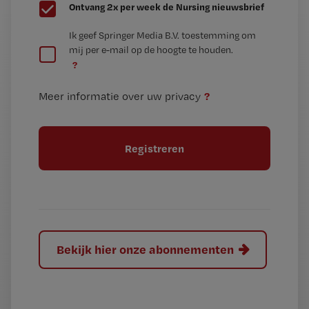
G
Ontvang 2x per week de Nursing nieuwsbrief
e
G
Ik geef Springer Media B.V. toestemming om
e
mij per e-mail op de hoogte te houden.
e
n
?
e
t
n
i
?
Meer informatie over uw privacy
t
t
i
e
t
l
e
l
?
Bekijk hier onze abonnementen