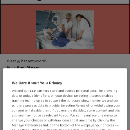
Weet jij het antwoord?
Arno Massee
Foto:
We Care About Your Privacy
Welke houding is niet geschikt voor decubituspreventie?
We and our
889
partners store and access personal data, like browsing
data or unique identifiers, on your device. Selecting I Accept enables
tracking technologies to support the purposes shown under we and our
A: 30° zijligging
partners process data to provide. Selecting Reject All or withdrawing your
B: 90° zijligging
consent will disable them. If trackers are disabled, some content and ads
C: Semi-Fowler-houding
you see may not be as relevant to you. You can resurface this menu to
change your choices or withdraw consent at any time by clicking the
D: Buikligging
Manage Preferences link on the bottom of the webpage. Your choices will