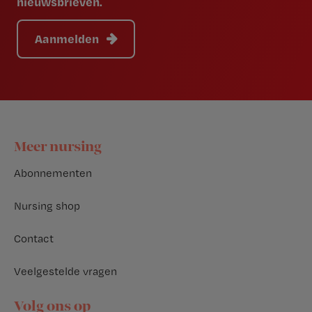
nieuwsbrieven.
Aanmelden
Footer
Meer nursing
Abonnementen
Nursing shop
Contact
Veelgestelde vragen
Volg ons op