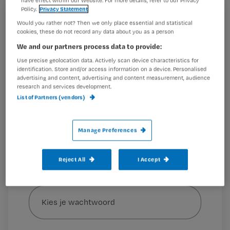
have effect within our Website. For more details, refer to our Privacy
Policy.
Privacy Statement
Registreren
Het juiste antwoord is B: 90° zijligging
Would you rather not? Then we only place essential and statistical
cookies, these do not record any data about you as a person
Wil je dit artikel lezen?
De 90° zijligging wordt afgeraden bij decubituspreventie,
We and our partners process data to provide:
omdat hierbij
Use precise geolocation data. Actively scan device characteristics for
Maak gratis een account aan en lees 2
…
identification. Store and/or access information on a device. Personalised
artikelen gratis per maand
advertising and content, advertising and content measurement, audience
research and services development.
Al een account of abonnement?
Log dan in
List of Partners (vendors)
Manage Preferences
Wat
is
Reject All
I Accept
je
e-
Kies
mailadres?
je
*
wachtwoord