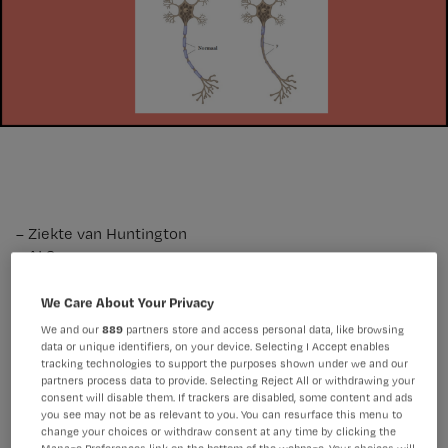
– Ziekte van Huntington
– ALS
– Ziekte van Parkinson
– Multipele sclerose
We Care About Your Privacy
We and our
889
partners store and access personal data, like browsing
data or unique identifiers, on your device. Selecting I Accept enables
Het juiste antwoord is D: multiple
tracking technologies to support the purposes shown under we and our
sclerose.
partners process data to provide. Selecting Reject All or withdrawing your
consent will disable them. If trackers are disabled, some content and ads
you see may not be as relevant to you. You can resurface this menu to
change your choices or withdraw consent at any time by clicking the