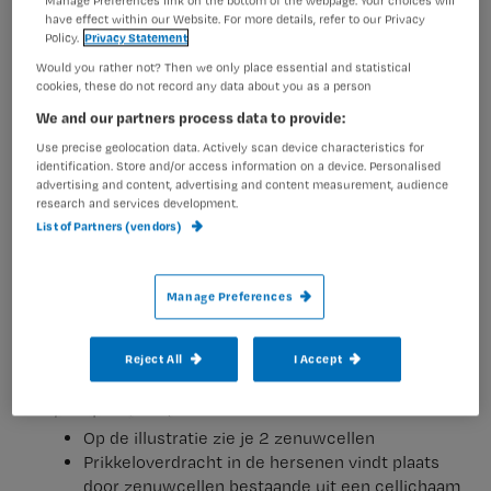
Manage Preferences link on the bottom of the webpage. Your choices will
have effect within our Website. For more details, refer to our Privacy
Policy.
Privacy Statement
Would you rather not? Then we only place essential and statistical
cookies, these do not record any data about you as a person
We and our partners process data to provide:
Use precise geolocation data. Actively scan device characteristics for
identification. Store and/or access information on a device. Personalised
advertising and content, advertising and content measurement, audience
research and services development.
List of Partners (vendors)
Manage Preferences
Reject All
I Accept
Op de illustratie zie je 2 zenuwcellen
Prikkeloverdracht in de hersenen vindt plaats
door zenuwcellen bestaande uit een cellichaam