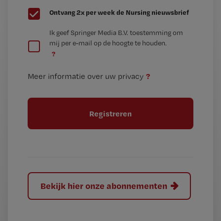
G
Ontvang 2x per week de Nursing nieuwsbrief
e
G
Ik geef Springer Media B.V. toestemming om
e
mij per e-mail op de hoogte te houden.
e
n
?
e
t
n
i
?
Meer informatie over uw privacy
t
t
i
e
t
l
e
l
?
Bekijk hier onze abonnementen