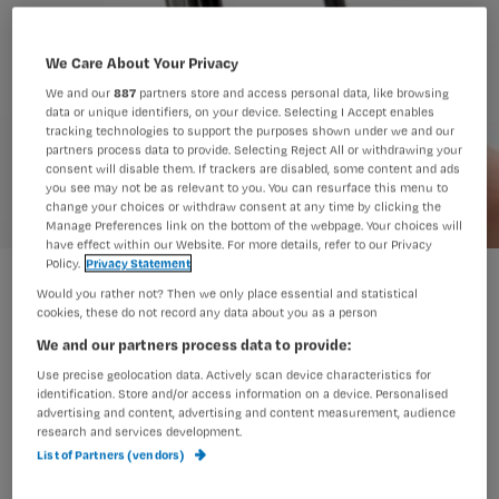
We Care About Your Privacy
We and our
887
partners store and access personal data, like browsing
data or unique identifiers, on your device. Selecting I Accept enables
tracking technologies to support the purposes shown under we and our
partners process data to provide. Selecting Reject All or withdrawing your
consent will disable them. If trackers are disabled, some content and ads
you see may not be as relevant to you. You can resurface this menu to
change your choices or withdraw consent at any time by clicking the
Manage Preferences link on the bottom of the webpage. Your choices will
have effect within our Website. For more details, refer to our Privacy
Policy.
Privacy Statement
App geeft info over infectiepreventie
Would you rather not? Then we only place essential and statistical
cookies, these do not record any data about you as a person
We and our partners process data to provide:
Met de nieuwe app InfectionGuide
Use precise geolocation data. Actively scan device characteristics for
identification. Store and/or access information on a device. Personalised
voor de iPad en iPhone hebben
advertising and content, advertising and content measurement, audience
verpleegkundigen altijd de meest
research and services development.
List of Partners (vendors)
actuele informatie over de