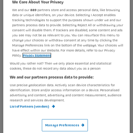
verpleegkundigen extra willen werken.
We Care About Your Privacy
We and our
889
partners store and access personal data, like browsing
Daardoor hoeft er minder beroep
data or unique identifiers, on your device. Selecting I Accept enables
gedaan te worden op dure
tracking technologies to support the purposes shown under we and our
partners process data to provide. Selecting Reject All or withdrawing your
uitzendkrachten, zo zeggen de
consent will disable them. If trackers are disabled, some content and ads
you see may not be as relevant to you. You can resurface this menu to
makers.
change your choices or withdraw consent at any time by clicking the
Manage Preferences link on the bottom of the webpage. Your choices will
Registreren
have effect within our Website. For more details, refer to our Privacy
Policy.
Privacy Statement
Wil je dit artikel lezen?
Would you rather not? Then we only place essential and statistical
De app is gemaakt door Dutch Communication
cookies, these do not record any data about you as a person
Maak gratis een account aan en lees 2
…
We and our partners process data to provide:
artikelen gratis per maand
Use precise geolocation data. Actively scan device characteristics for
identification. Store and/or access information on a device. Personalised
Al een account of abonnement?
Log dan in
advertising and content, advertising and content measurement, audience
research and services development.
List of Partners (vendors)
Wat
is
Manage Preferences
je