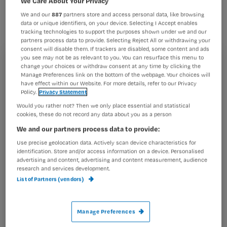
We Care About Your Privacy
herkennen van verdachte letsels. Mét
We and our
887
partners store and access personal data, like browsing
handige foto’s!
data or unique identifiers, on your device. Selecting I Accept enables
tracking technologies to support the purposes shown under we and our
partners process data to provide. Selecting Reject All or withdrawing your
consent will disable them. If trackers are disabled, some content and ads
you see may not be as relevant to you. You can resurface this menu to
Registreren
change your choices or withdraw consent at any time by clicking the
Het artikel gaat over het herkennen van mogelijke
Manage Preferences link on the bottom of the webpage. Your choices will
mishandeling, bij zowel volwassenen als kinderen.
have effect within our Website. For more details, refer to our Privacy
Wil je dit artikel lezen?
Policy.
Privacy Statement
Klik hieronder om het artikel te
Would you rather not? Then we only place essential and statistical
Maak gratis een account aan en lees 2
…
cookies, these do not record any data about you as a person
artikelen gratis per maand
We and our partners process data to provide:
Al een account of abonnement?
Log dan in
Use precise geolocation data. Actively scan device characteristics for
identification. Store and/or access information on a device. Personalised
advertising and content, advertising and content measurement, audience
research and services development.
List of Partners (vendors)
Wat
is
je
Manage Preferences
e-