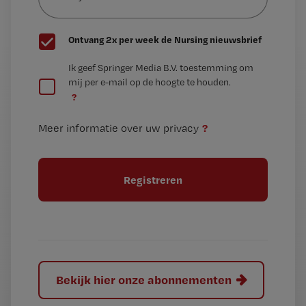
wachtwoord
G
Ontvang 2x per week de Nursing nieuwsbrief
e
G
Ik geef Springer Media B.V. toestemming om
e
mij per e-mail op de hoogte te houden.
e
n
?
e
t
n
i
?
Meer informatie over uw privacy
t
t
i
e
t
l
e
l
?
Bekijk hier onze abonnementen