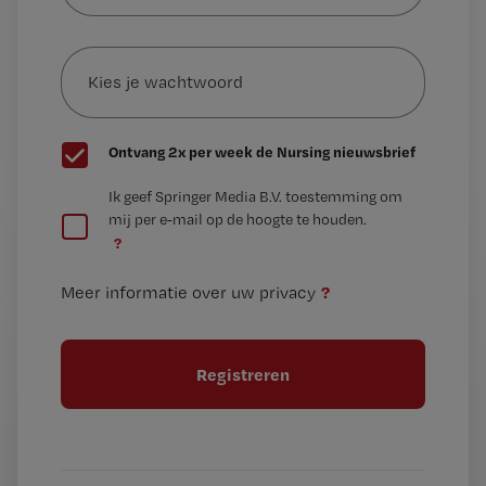
e-
Kies
mailadres?
je
*
wachtwoord
G
Ontvang 2x per week de Nursing nieuwsbrief
e
G
Ik geef Springer Media B.V. toestemming om
e
mij per e-mail op de hoogte te houden.
e
n
?
e
t
n
i
?
Meer informatie over uw privacy
t
t
i
e
t
l
e
l
?