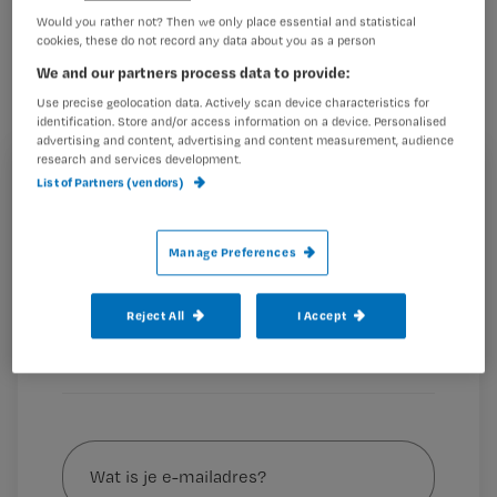
Verpleegkundigen en verzorgenden
Would you rather not? Then we only place essential and statistical
denken vaak ten onrechte dat ze met
cookies, these do not record any data about you as a person
vrijheidsbeperking het beste doen
We and our partners process data to provide:
voor hun cliënt.
Use precise geolocation data. Actively scan device characteristics for
identification. Store and/or access information on a device. Personalised
advertising and content, advertising and content measurement, audience
research and services development.
Registreren
List of Partners (vendors)
Wil je dit artikel lezen?
Zij bedoelen het goed, maar vaak is het niet nodig en
Manage Preferences
juist nadelig voor de patiënt. Betere scholing
Maak gratis een account aan en lees 2
…
artikelen gratis per maand
Reject All
I Accept
Al een account of abonnement?
Log dan in
Wat
is
je