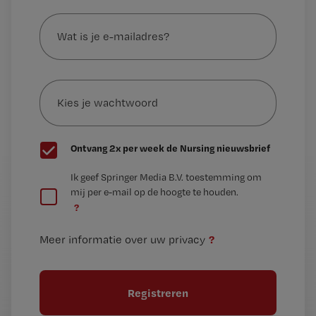
Wat
is
je
e-
Kies
mailadres?
je
*
wachtwoord
G
Ontvang 2x per week de Nursing nieuwsbrief
e
G
Ik geef Springer Media B.V. toestemming om
e
mij per e-mail op de hoogte te houden.
e
n
?
e
t
n
i
?
Meer informatie over uw privacy
t
t
i
e
t
l
e
l