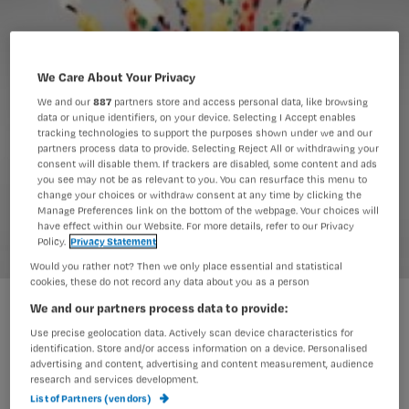
We Care About Your Privacy
We and our
887
partners store and access personal data, like browsing
data or unique identifiers, on your device. Selecting I Accept enables
tracking technologies to support the purposes shown under we and our
partners process data to provide. Selecting Reject All or withdrawing your
consent will disable them. If trackers are disabled, some content and ads
you see may not be as relevant to you. You can resurface this menu to
change your choices or withdraw consent at any time by clicking the
Manage Preferences link on the bottom of the webpage. Your choices will
have effect within our Website. For more details, refer to our Privacy
Policy.
Privacy Statement
Would you rather not? Then we only place essential and statistical
cookies, these do not record any data about you as a person
AVVV nu officieel V&VN
We and our partners process data to provide:
Use precise geolocation data. Actively scan device characteristics for
identification. Store and/or access information on a device. Personalised
advertising and content, advertising and content measurement, audience
UTRECHT – De AVVV is niet meer,
research and services development.
List of Partners (vendors)
maar heeft plaatsgemaakt voor