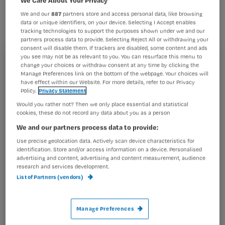
zouden meer mensen gebruik moeten
We and our
887
partners store and access personal data, like browsing
maken van zorg op afstand, stelt
data or unique identifiers, on your device. Selecting I Accept enables
tracking technologies to support the purposes shown under we and our
onderzoeksinstituut Nivel.
partners process data to provide. Selecting Reject All or withdrawing your
consent will disable them. If trackers are disabled, some content and ads
you see may not be as relevant to you. You can resurface this menu to
Registreren
change your choices or withdraw consent at any time by clicking the
Manage Preferences link on the bottom of the webpage. Your choices will
Wil je dit artikel lezen?
have effect within our Website. For more details, refer to our Privacy
‘Zorg op afstand is een antwoord op de toenemende
Policy.
Privacy Statement
vraag naar zorg
Maak gratis een account aan en lees 2
Would you rather not? Then we only place essential and statistical
…
cookies, these do not record any data about you as a person
artikelen gratis per maand
We and our partners process data to provide:
Al een account of abonnement?
Log dan in
Use precise geolocation data. Actively scan device characteristics for
identification. Store and/or access information on a device. Personalised
advertising and content, advertising and content measurement, audience
research and services development.
Wat
List of Partners (vendors)
is
je
Manage Preferences
e-