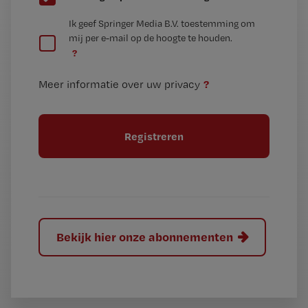
e
G
Ik geef Springer Media B.V. toestemming om
e
mij per e-mail op de hoogte te houden.
e
n
?
e
t
n
i
?
Meer informatie over uw privacy
t
t
i
e
t
l
e
l
?
Bekijk hier onze abonnementen