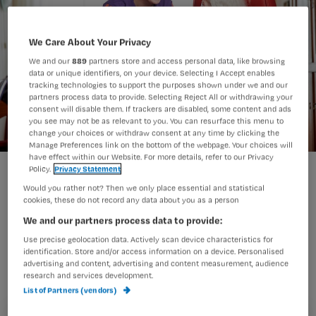
We Care About Your Privacy
We and our
889
partners store and access personal data, like browsing
data or unique identifiers, on your device. Selecting I Accept enables
tracking technologies to support the purposes shown under we and our
partners process data to provide. Selecting Reject All or withdrawing your
consent will disable them. If trackers are disabled, some content and ads
you see may not be as relevant to you. You can resurface this menu to
change your choices or withdraw consent at any time by clicking the
Manage Preferences link on the bottom of the webpage. Your choices will
have effect within our Website. For more details, refer to our Privacy
Policy.
Privacy Statement
Alexandra van der Schaaf werkte
Would you rather not? Then we only place essential and statistical
cookies, these do not record any data about you as a person
jarenlang als IC- en
We and our partners process data to provide:
ambulanceverpleegkundige. Haar
Use precise geolocation data. Actively scan device characteristics for
basis was een in-serviceopleiding op
identification. Store and/or access information on a device. Personalised
advertising and content, advertising and content measurement, audience
mbo-niveau. De bacheloropleiding van
research and services development.
List of Partners (vendors)
Avans+ hielp haar om stappen te