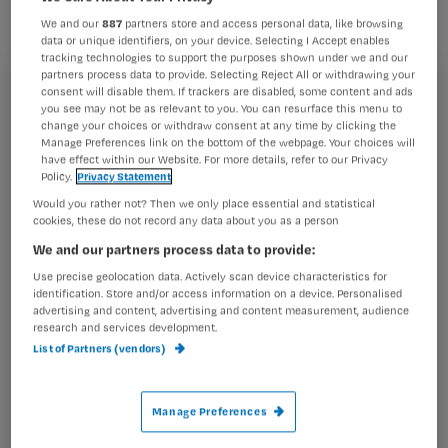
actiedagboek van onderhandelaar
We and our
887
partners store and access personal data, like browsing
Lilian Marijnissen.
data or unique identifiers, on your device. Selecting I Accept enables
tracking technologies to support the purposes shown under we and our
partners process data to provide. Selecting Reject All or withdrawing your
consent will disable them. If trackers are disabled, some content and ads
Registreren
you see may not be as relevant to you. You can resurface this menu to
change your choices or withdraw consent at any time by clicking the
Wil je dit artikel lezen?
Vakbond Abvakabo FNV is druk bezig met acties tegen
Manage Preferences link on the bottom of the webpage. Your choices will
het nieuwe cao
have effect within our Website. For more details, refer to our Privacy
Policy.
Privacy Statement
Maak gratis een account aan en lees 2
…
artikelen gratis per maand
Would you rather not? Then we only place essential and statistical
cookies, these do not record any data about you as a person
Al een account of abonnement?
Log dan in
We and our partners process data to provide:
Use precise geolocation data. Actively scan device characteristics for
identification. Store and/or access information on a device. Personalised
advertising and content, advertising and content measurement, audience
Wat
research and services development.
is
List of Partners (vendors)
je
e-
Manage Preferences
Kies
mailadres?
je
*